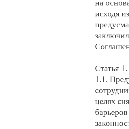
на основ
исходя и
предусма
заключил
Соглашен
Статья 1.
1.1. Пре
сотрудни
целях сн
барьеров
законнос