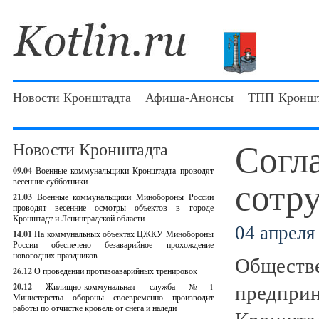
Новости Кронштадта
Афиша-Анонсы
ТПП Кроншт
Согл
Новости Кронштадта
09.04
Военные коммунальщики Кронштадта проводят
сотр
весенние субботники
21.03
Военные коммунальщики Минобороны России
проводят весенние осмотры объектов в городе
Кронштадт и Ленинградской области
04 апреля 
14.01
На коммунальных объектах ЦЖКУ Минобороны
России обеспечено безаварийное прохождение
новогодних праздников
Обществе
26.12
О проведении противоаварийных тренировок
предприн
20.12
Жилищно-коммунальная служба №1
Министерства обороны своевременно производит
работы по отчистке кровель от снега и наледи
Кронштад