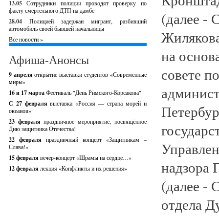
13.05
Сотрудники полиции проводят проверку по
факту смертельного ДТП на дамбе
(далее - 
28.04
Полицией задержан мигрант, разбивший
автомобиль своей бывшей начальницы
Жилякова
Все новости »
на основ
Афиша-Анонсы
совете п
9 апреля
открытие выставки студентов «Современные
миры»
админист
16 и 17 марта
Фестиваль "День Римского-Корсакова"
С 27 февраля
выставка «Россия — страна морей и
Петербур
океанов»
23 февраля
праздничное мероприятие, посвящённое
государс
Дню защитника Отечества!
22 февраля
праздничный концерт «Защитникам –
Управлен
Слава!»
15 февраля
вечер-концерт «Шрамы на сердце…»
надзора 
12 февраля
лекция «Конфликты и их решения»
(далее - 
отдела Д