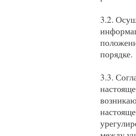
3.2. Осу
информац
положени
порядке.
3.3. Сог
настояще
возникаю
настояще
урегулир
между уч