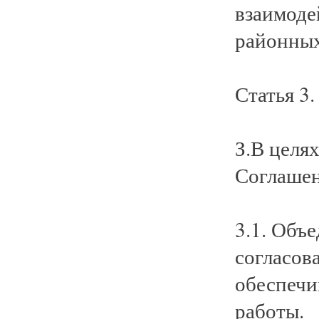
взаимоде
районных
Статья 3.
З.В целя
Соглашен
3.1. Объ
согласов
обеспечи
работы.