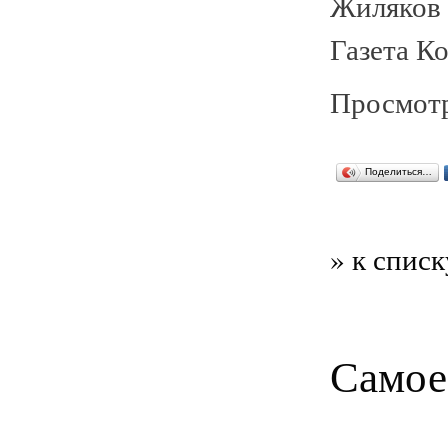
Жиляков 
Газета К
Просмотр
Поделиться…
» к списк
Самое