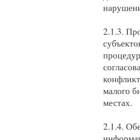
нарушени
2.1.3. П
субъекто
процедур
согласов
конфликт
малого б
местах.
2.1.4. О
информац