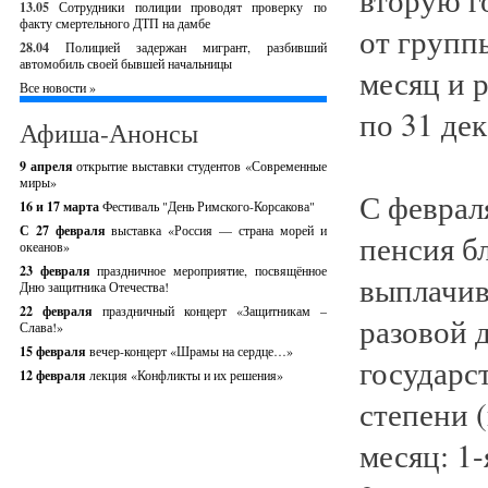
13.05
Сотрудники полиции проводят проверку по
факту смертельного ДТП на дамбе
от групп
28.04
Полицией задержан мигрант, разбивший
автомобиль своей бывшей начальницы
месяц и р
Все новости »
по 31 дек
Афиша-Анонсы
9 апреля
открытие выставки студентов «Современные
миры»
С феврал
16 и 17 марта
Фестиваль "День Римского-Корсакова"
С 27 февраля
выставка «Россия — страна морей и
пенсия б
океанов»
23 февраля
праздничное мероприятие, посвящённое
выплачив
Дню защитника Отечества!
22 февраля
праздничный концерт «Защитникам –
разовой 
Слава!»
15 февраля
вечер-концерт «Шрамы на сердце…»
государс
12 февраля
лекция «Конфликты и их решения»
степени 
месяц: 1-