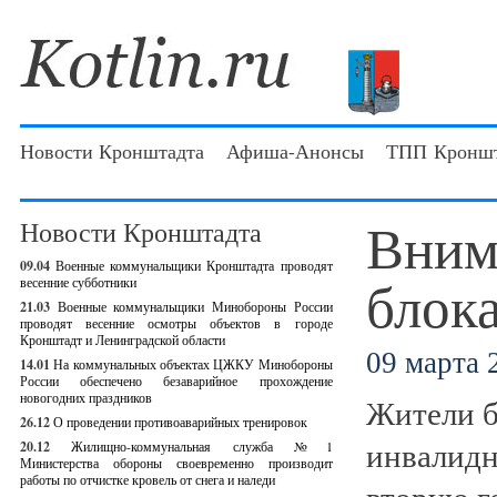
Новости Кронштадта
Афиша-Анонсы
ТПП Кроншт
Вним
Новости Кронштадта
09.04
Военные коммунальщики Кронштадта проводят
блок
весенние субботники
21.03
Военные коммунальщики Минобороны России
проводят весенние осмотры объектов в городе
Кронштадт и Ленинградской области
09 марта 2
14.01
На коммунальных объектах ЦЖКУ Минобороны
России обеспечено безаварийное прохождение
новогодних праздников
Жители б
26.12
О проведении противоаварийных тренировок
инвалидн
20.12
Жилищно-коммунальная служба №1
Министерства обороны своевременно производит
работы по отчистке кровель от снега и наледи
вторую г