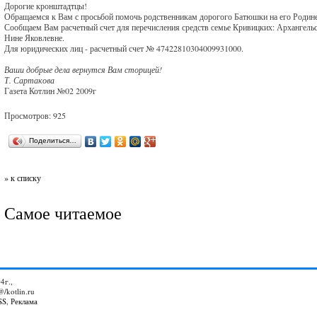
Дорогие кронштадтцы!
Обращаемся к Вам с просьбой помочь родственникам дорогого Батюшки на его Родине
Сообщаем Вам расчетный счет для перечисления средств семье Кривицких: Архангел
Нине Яковлевне.
Для юридических лиц - расчетный счет № 47422810304009931000.
Ваши добрые дела вернутся Вам сторицей!
Т. Сартакова
Газета Котлин №02 2009г
Просмотров: 925
Поделиться…
» к списку
Самое читаемое
4г.,
@/kotlin.ru
SS
,
Реклама