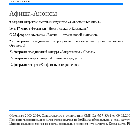
Все новости »
Афиша-Анонсы
9 апреля
открытие выставки студентов «Современные миры»
16 и 17 марта
Фестиваль "День Римского-Корсакова"
С 27 февраля
выставка «Россия — страна морей и океанов»
23 февраля
праздничное мероприятие, посвящённое Дню защитника
Отечества!
22 февраля
праздничный концерт «Защитникам – Слава!»
15 февраля
вечер-концерт «Шрамы на сердце…»
12 февраля
лекция «Конфликты и их решения»
© kotlin.ru 2003-2020. Свидетельство о регистрации СМИ Эл №77-8561 от 09.02.200
При использовании материалов
гиперссылка на kotlin.ru обязательна
. e-mail: news/
Мнение редакции может не всегда совпадать с мнением журналистов.
Карта сайта
,
R