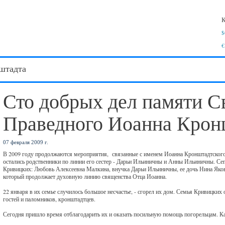
К
$
€
штадта
Сто добрых дел памяти С
Праведного Иоанна Крон
07 февраля 2009 г.
В 2009 году продолжаются мероприятия, связанные с именем Иоанна Кронштадтского.
остались родственники по линии его сестер - Дарьи Ильиничны и Анны Ильиничны. Сего
Кривицких: Любовь Алексеевна Малкина, внучка Дарьи Ильиничны, ее дочь Нина Яко
который продолжает духовную линию священства Отца Иоанна.
22 января в их семье случилось большое несчастье, - сгорел их дом. Семья Кривицки
гостей и паломников, кронштадтцев.
Сегодня пришло время отблагодарить их и оказать посильную помощь погорельцам. Как 