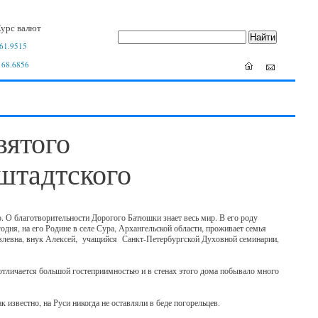
урс валют
61.9515
 68.6856
вятого
штадтского
 О благотворительности Дорогого Батюшки знает весь мир. В его роду
дня, на его Родине в селе Сура, Архангельской области, проживает семья
влевна, внук Алексей, учащийся Санкт-Петербургской Духовной семинарии,
х отличается большой гостеприимностью и в стенах этого дома побывало много
известно, на Руси никогда не оставляли в беде погорельцев.