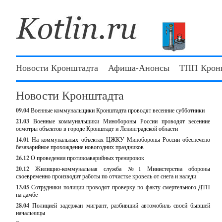
Новости Кронштадта
Афиша-Анонсы
ТПП Крон
Новости Кронштадта
09.04
Военные коммунальщики Кронштадта проводят весенние субботники
21.03
Военные коммунальщики Минобороны России проводят весенние
осмотры объектов в городе Кронштадт и Ленинградской области
14.01
На коммунальных объектах ЦЖКУ Минобороны России обеспечено
безаварийное прохождение новогодних праздников
26.12
О проведении противоаварийных тренировок
20.12
Жилищно-коммунальная служба №1 Министерства обороны
своевременно производит работы по отчистке кровель от снега и наледи
13.05
Сотрудники полиции проводят проверку по факту смертельного ДТП
на дамбе
28.04
Полицией задержан мигрант, разбивший автомобиль своей бывшей
начальницы