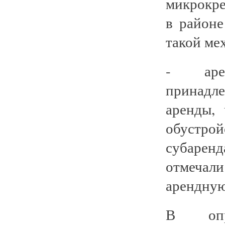
микрокре
в районе
такой ме
- аре
принадл
аренды,
обустрой
субарен
отмечал
арендную
В опр