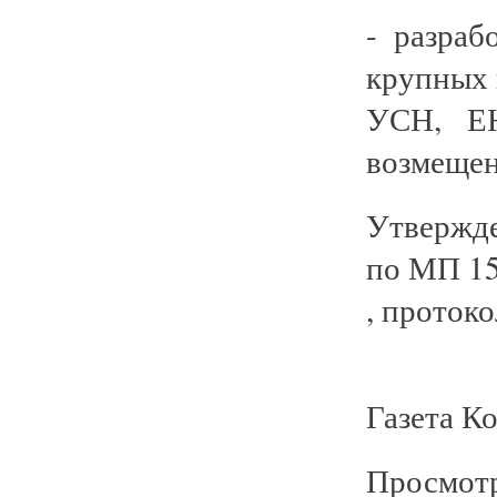
- разраб
крупных
УСН, ЕН
возмеще
Утвержде
по МП 15
, протоко
Газета К
Просмотр