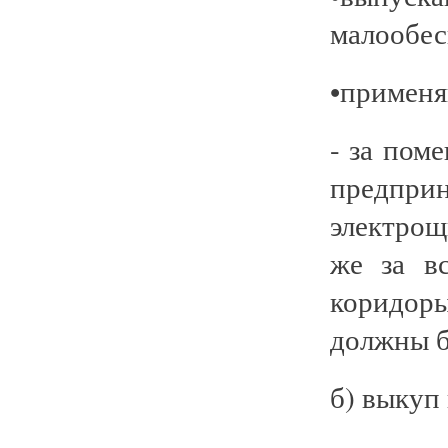
малообес
•применя
- за пом
предпри
электрощи
же за в
коридор
должны б
б) выкуп