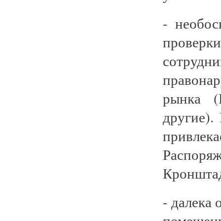
- необо
проверк
сотруд
правона
рынка 
другие).
привлека
Распор
Кронштад
- далека
помещен