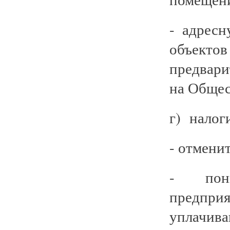
- адрес
объект
предвари
на Общес
г) налог
- отмени
- пони
предпр
уплачив