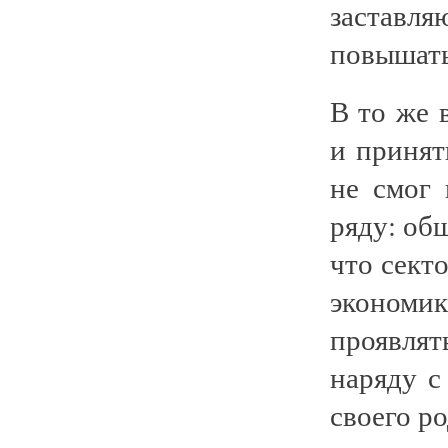
заставл
повышать
В то же 
и принят
не смог 
ряду: общ
что сект
эконом
проявля
наряду с
своего р