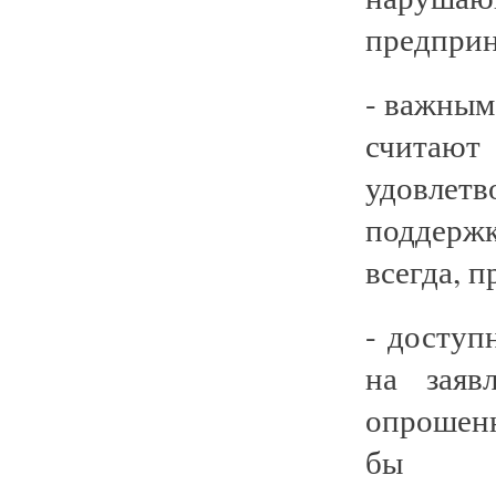
предприн
- важным
считают
удовлет
поддерж
всегда, п
- доступ
на заяв
опрошенн
бы ра