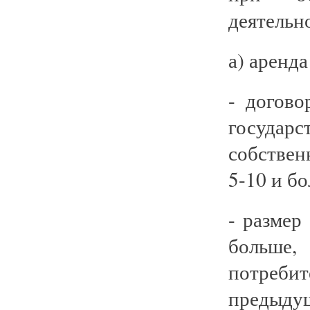
деятельн
а) аренд
- догов
госуд
собствен
5-10 и бо
- размер
больш
потреб
предыду