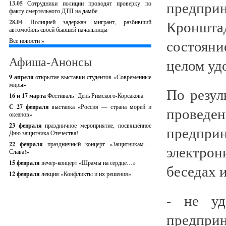
предприн
13.05
Сотрудники полиции проводят проверку по
факту смертельного ДТП на дамбе
Кроншта
28.04
Полицией задержан мигрант, разбивший
автомобиль своей бывшей начальницы
состоян
Все новости »
Афиша-Анонсы
целом уд
9 апреля
открытие выставки студентов «Современные
миры»
По резул
16 и 17 марта
Фестиваль "День Римского-Корсакова"
С 27 февраля
выставка «Россия — страна морей и
проведен
океанов»
23 февраля
праздничное мероприятие, посвящённое
предприн
Дню защитника Отечества!
22 февраля
праздничный концерт «Защитникам –
электрон
Слава!»
15 февраля
вечер-концерт «Шрамы на сердце…»
беседах и 
12 февраля
лекция «Конфликты и их решения»
- не уд
предприн