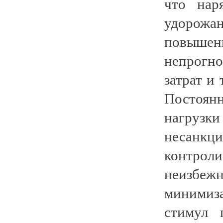
что нар
удорожа
повышен
непрогн
затрат и
Постоян
нагр
несан
контрол
неизбеж
минимиз
стимул 