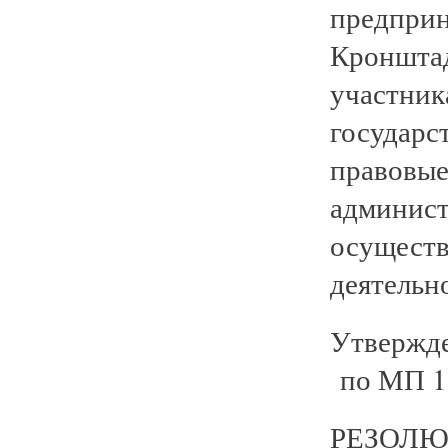
предприн
Кроншта
участни
государ
право
админи
осущес
деятельн
Утвержде
по МП 15
РЕЗОЛ