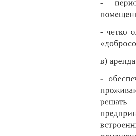
- пери
помещени
- четко 
«добросо
в) аренда
- обеспе
прожива
решат
предпр
встрое
помещен