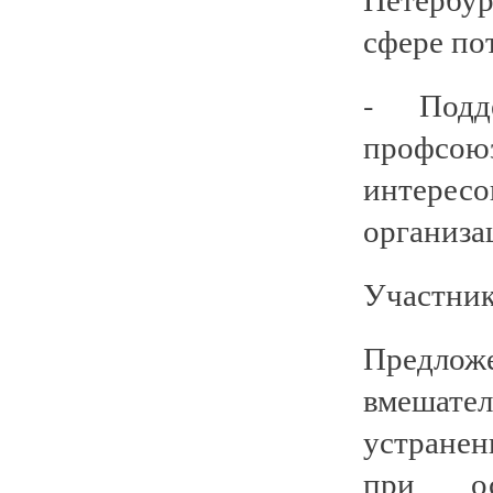
сфере по
- Подд
профсою
интерес
организа
Участник
Предложе
вмешате
устране
при осу