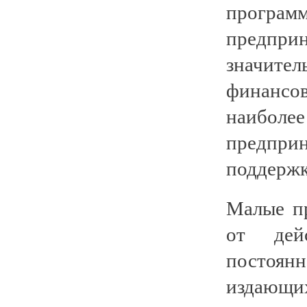
прог
предпр
значит
финанс
наибо
предприн
поддержк
Малые п
от дейс
постоянн
издающи