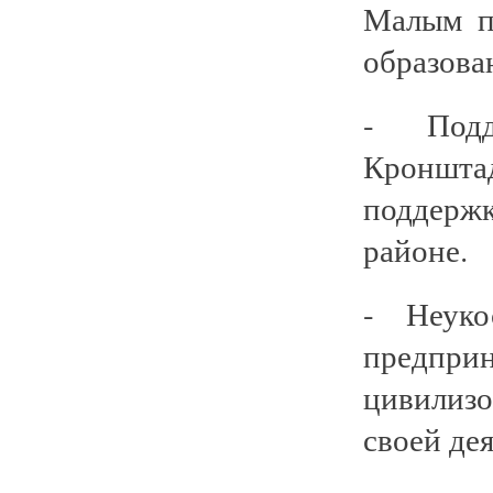
Малым п
образова
- Подд
Кроншта
поддерж
районе.
- Неуко
предпр
цивилиз
своей де