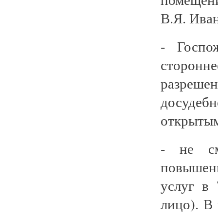
В.Я. Ива
- Госпо
сторонне
разреш
досудебн
открыты
- не с
повышен
услуг в 
лицо). В