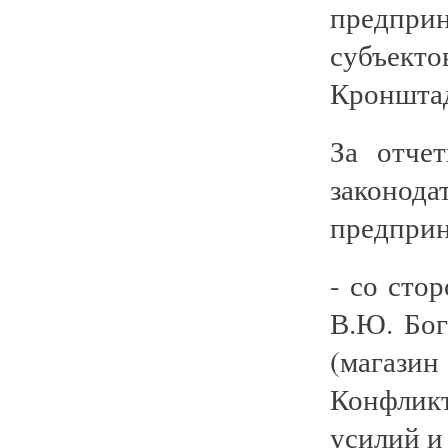
предпри
субъекто
Кронштад
За отче
закон
предприн
- со сто
В.Ю. Бо
(магазин 
Конфлик
усилий и