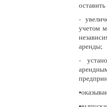
оставить
- увели
учетом 
независ
аренды;
- устан
арендн
предприн
•оказыва
•выпуск