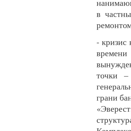
нанимающ
в частны
ремонтом
- кризис
времени
вынужде
точки –
генерал
грани ба
«Эверес
структу
Компле