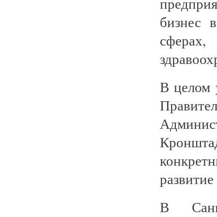
предприя
бизнес 
сферах,
здравоох
В целом 
Прави
Админи
Кроншт
конкретн
развитие
В Санк