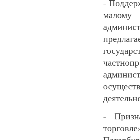
- Поддер
малому
админис
предла
госуда
частноп
админи
осущес
деятельн
- Призн
торговл
Петербу