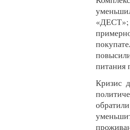
уменьш
«ДЕСТ»;
пример
покупат
повыси
питания 
Кризис д
политич
обратили
уменьши
прожив