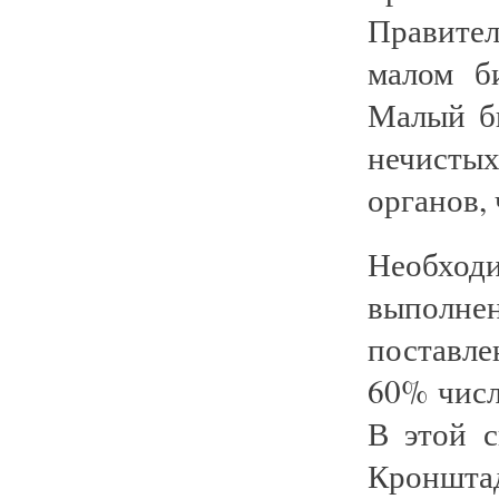
Правите
малом б
Малый б
нечистых
органов,
Необх
выполн
поставле
60% числ
В этой с
Кроншта