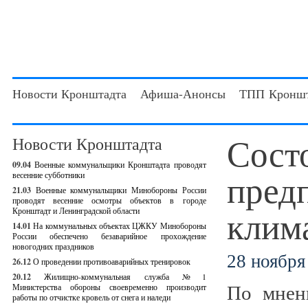
Новости Кронштадта
Афиша-Анонсы
ТПП Кроншт
Сост
Новости Кронштадта
09.04
Военные коммунальщики Кронштадта проводят
пред
весенние субботники
21.03
Военные коммунальщики Минобороны России
проводят весенние осмотры объектов в городе
клима
Кронштадт и Ленинградской области
14.01
На коммунальных объектах ЦЖКУ Минобороны
России обеспечено безаварийное прохождение
новогодних праздников
28 ноября 
26.12
О проведении противоаварийных тренировок
20.12
Жилищно-коммунальная служба №1
По мнен
Министерства обороны своевременно производит
работы по отчистке кровель от снега и наледи