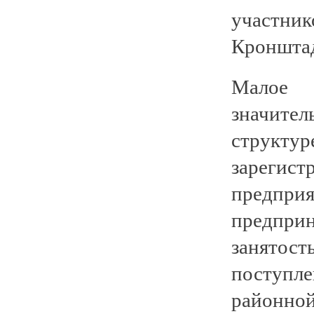
участни
Кронштад
Малое 
значител
струк
зареги
предп
предприн
занятос
поступл
районной