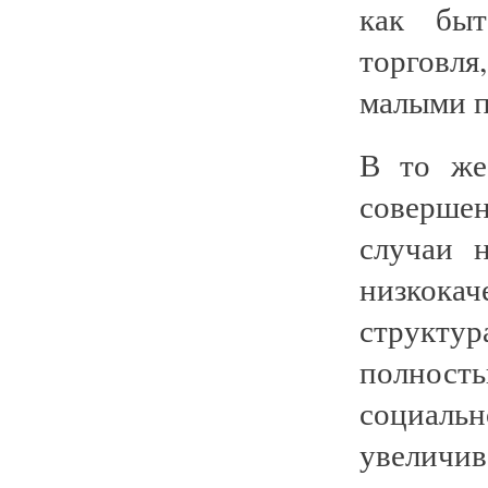
как быт
торговл
малыми п
В то же
соверше
случаи 
низкока
структу
полнос
социальн
увелич