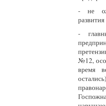
- не о
развития 
- главн
предпри
претенз
№12, осо
время 
остались
правона
Госпожн
наруш