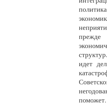
политик
экономи
неприяти
прежде
эконом
структу
идет де
катастр
Советск
негодова
поможет.