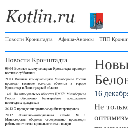
Новости Кронштадта
Афиша-Анонсы
ТПП Кроншт
Новы
Новости Кронштадта
09.04
Военные коммунальщики Кронштадта проводят
Бело
весенние субботники
21.03
Военные коммунальщики Минобороны России
проводят весенние осмотры объектов в городе
Кронштадт и Ленинградской области
16 декабря
14.01
На коммунальных объектах ЦЖКУ Минобороны
России обеспечено безаварийное прохождение
новогодних праздников
Не тольк
26.12
О проведении противоаварийных тренировок
оптимиз
20.12
Жилищно-коммунальная служба №1
Министерства обороны своевременно производит
работы по отчистке кровель от снега и наледи
произоше