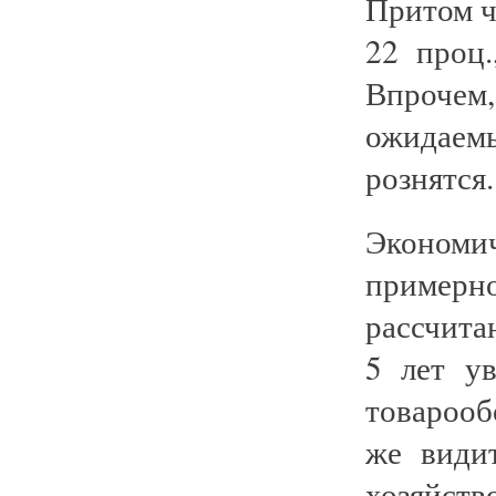
Притом ч
22 проц
Впрочем,
ожидаем
рознятся.
Экономи
пример
рассчита
5 лет у
товарооб
же види
хозяйс