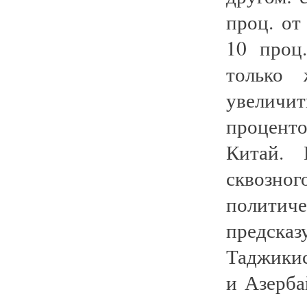
проц. от
10 проц
только 
увеличи
проценто
Китай. 
сквозно
полити
предска
Таджикис
и Азерба