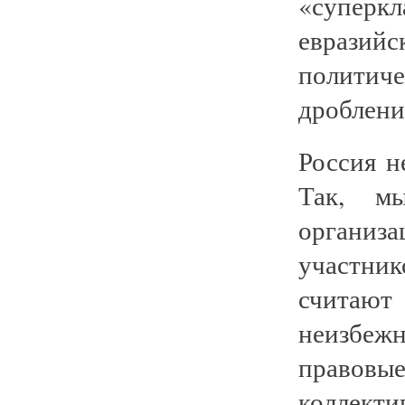
«суперк
еврази
полити
дробления
Россия н
Так, мы
организа
участни
считают
неизбеж
правовы
коллект