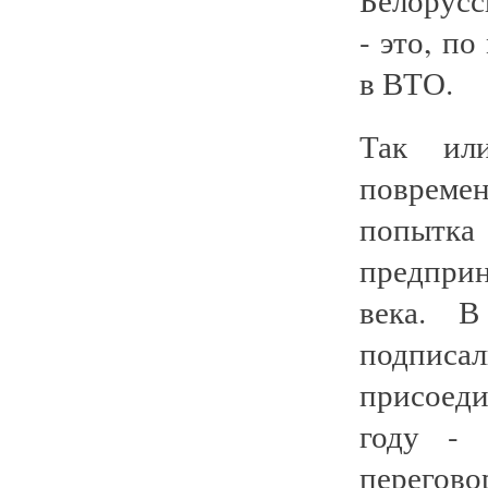
- это, п
в ВТО.
Так ил
повреме
попытк
предпри
века. В
подписа
присоеди
году - 
перегово