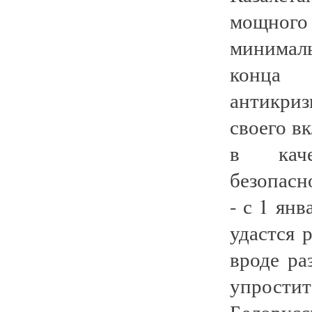
мощного 
минималь
конца 
антикри
своего в
в каче
безопасн
- с 1 янв
удастся 
вроде ра
упрост
Белорусс