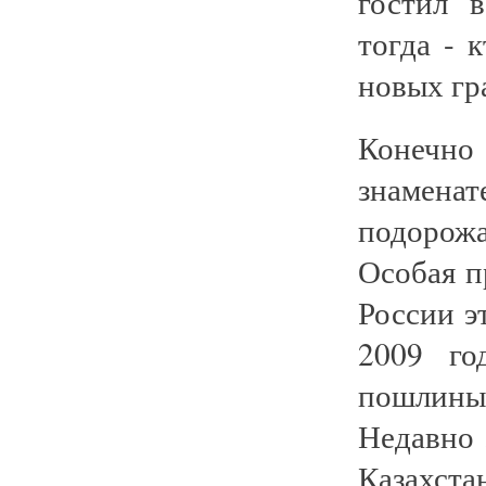
гостил 
тогда - 
новых гр
Конечно
знамен
подорож
Особая п
России э
2009 го
пошлины
Недавно 
Казахст