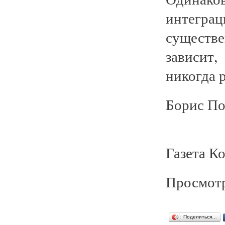
интегр
существ
зависит
никогда 
Борис По
Газета К
Просмотр
Поделиться…