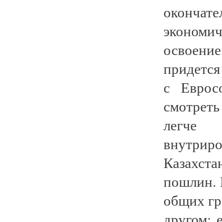
окончат
экономич
освоение
придется
с Еврос
смотрет
легче
внутрир
Казахста
пошлин. 
общих гра
другом: 