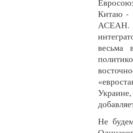
Евросою
Китаю - 
АСЕАН.
интеграт
весьма 
политик
восто
«евроста
Украине
добавляе
Не будем
Одинак