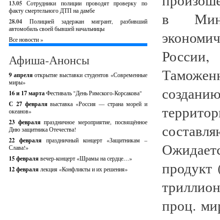
13.05
Сотрудники полиции проводят проверку по
факту смертельного ДТП на дамбе
в Минс
28.04
Полицией задержан мигрант, разбивший
автомобиль своей бывшей начальницы
экономи
Все новости »
России,
Афиша-Анонсы
Таможен
9 апреля
открытие выставки студентов «Современные
миры»
создани
16 и 17 марта
Фестиваль "День Римского-Корсакова"
С 27 февраля
выставка «Россия — страна морей и
территор
океанов»
23 февраля
праздничное мероприятие, посвящённое
составл
Дню защитника Отечества!
22 февраля
праздничный концерт «Защитникам –
Ожидаетс
Слава!»
15 февраля
вечер-концерт «Шрамы на сердце…»
продукт 
12 февраля
лекция «Конфликты и их решения»
триллион
проц. ми