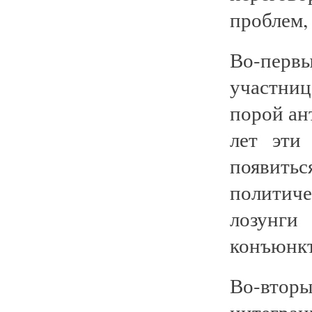
проблем,
Во-первы
участни
порой ан
лет эти
появит
политич
лозунги
конъюнкт
Во-вторы
интегра