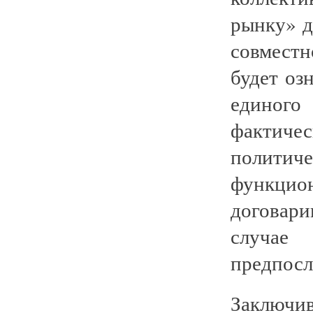
рынку» д
совмест
будет оз
единог
фактич
политич
функцио
договари
случае
предпосл
Заключ