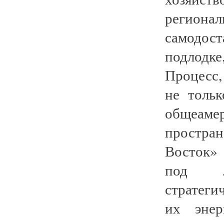
регио
самодос
подлодк
Процесс,
не тольк
общеам
простран
Восток»
под л
стратеги
их энер