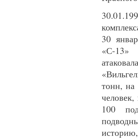
30.01.1
комплекс
30 янва
«С-13» 
атакова
«Вильге
тонн, на
человек,
100 под
подводны
историю,