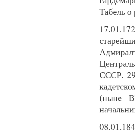
Табель о 
17.01.17
старей
Адмиралт
Централ
СССР. 29
кадетско
(ныне В
начальни
08.01.1