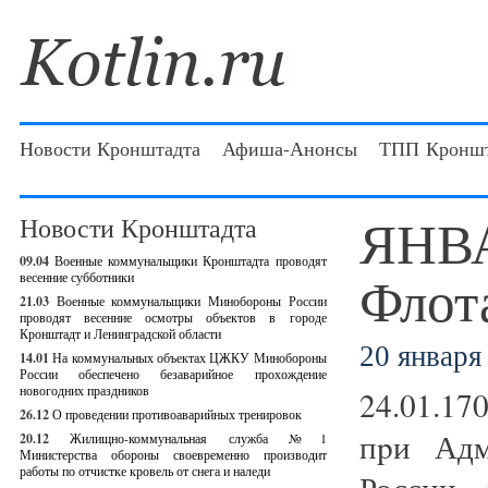
Новости Кронштадта
Афиша-Анонсы
ТПП Кроншт
ЯНВА
Новости Кронштадта
09.04
Военные коммунальщики Кронштадта проводят
Флот
весенние субботники
21.03
Военные коммунальщики Минобороны России
проводят весенние осмотры объектов в городе
Кронштадт и Ленинградской области
20 января 
14.01
На коммунальных объектах ЦЖКУ Минобороны
России обеспечено безаварийное прохождение
новогодних праздников
24.01.170
26.12
О проведении противоаварийных тренировок
пpи Адм
20.12
Жилищно-коммунальная служба №1
Министерства обороны своевременно производит
работы по отчистке кровель от снега и наледи
России 