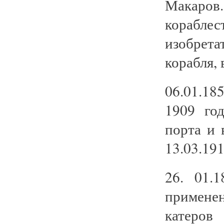
Макар
корабл
изобрет
корабля, 
06.01.18
1909 го
порта и 
13.03.19
26. 01.
примене
катеров