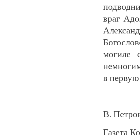
подводни
враг Адо
Алекса
Богосло
могиле 
немногим
в первую
В. Петров
Газета К