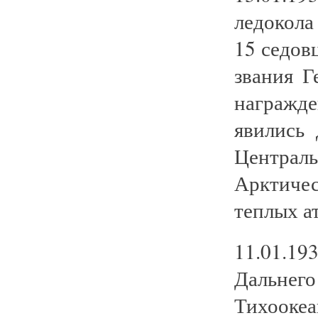
ледокола
15 седов
звания Г
награжд
явились
Централ
Арктиче
теплых а
11.01.19
Дальне
Тихоок