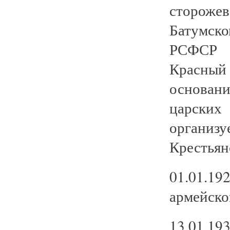
стороже
Батумско
РСФСР о
Красны
основан
царских
организ
Крестьян
01.01.19
армейско
13.01.19