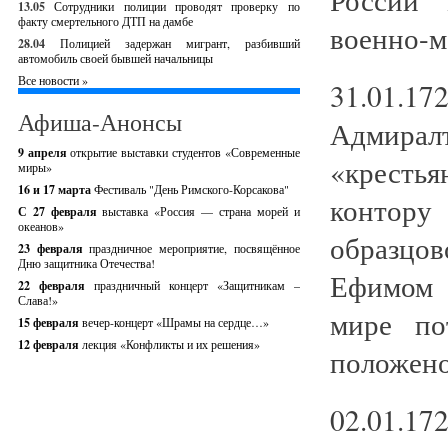
13.05
Сотрудники полиции проводят проверку по
факту смертельного ДТП на дамбе
военно-м
28.04
Полицией задержан мигрант, разбивший
автомобиль своей бывшей начальницы
Все новости »
31.01.
Афиша-Анонсы
Адмирал
9 апреля
открытие выставки студентов «Современные
«кресть
миры»
16 и 17 марта
Фестиваль "День Римского-Корсакова"
контору
С 27 февраля
выставка «Россия — страна морей и
океанов»
образцов
23 февраля
праздничное мероприятие, посвящённое
Дню защитника Отечества!
Ефимом 
22 февраля
праздничный концерт «Защитникам –
Слава!»
мире по
15 февраля
вечер-концерт «Шрамы на сердце…»
12 февраля
лекция «Конфликты и их решения»
положено
02.01.17