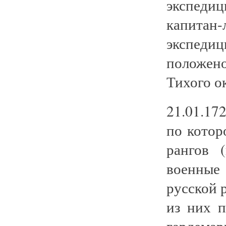
экспеди
капитан
экспедиц
положен
Тихого о
21.01.17
по котор
рангов 
военные 
русской 
из них п
гардемар