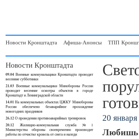
Новости Кронштадта
Афиша-Анонсы
ТПП Кроншт
Свет
Новости Кронштадта
09.04
Военные коммунальщики Кронштадта проводят
порул
весенние субботники
21.03
Военные коммунальщики Минобороны России
проводят весенние осмотры объектов в городе
готов
Кронштадт и Ленинградской области
14.01
На коммунальных объектах ЦЖКУ Минобороны
России обеспечено безаварийное прохождение
новогодних праздников
20 января 
26.12
О проведении противоаварийных тренировок
20.12
Жилищно-коммунальная служба №1
Любишь 
Министерства обороны своевременно производит
работы по отчистке кровель от снега и наледи