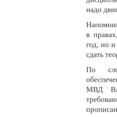
надо дви
Напомним
в правах
год, но 
сдать те
По сло
обеспече
МВД Вл
требова
прописа