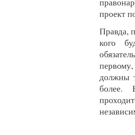
правона
проект по
Правда, 
кого бу
обязател
первому
должны т
более. 
проходи
независи