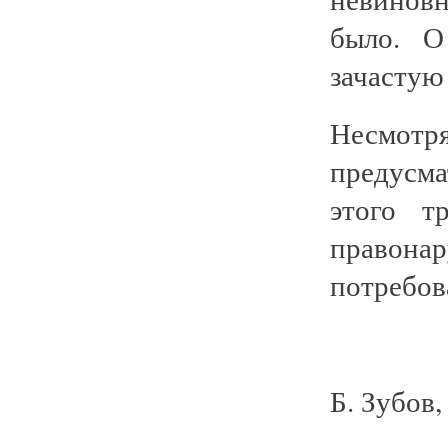
было. О
зачастую 
Несмот
предусма
этого т
правон
потребова
Б. Зубов