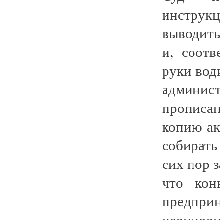
инструк
выводить
и, соотв
руки вод
админис
прописан
копию ак
собирать
сих пор з
что кон
предприн
невинов