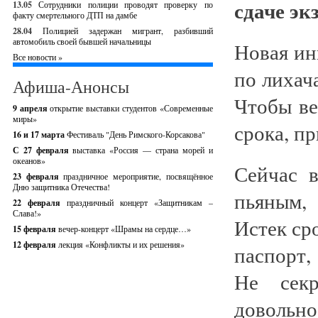
сдаче эк
13.05
Сотрудники полиции проводят проверку по
факту смертельного ДТП на дамбе
28.04
Полицией задержан мигрант, разбивший
автомобиль своей бывшей начальницы
Новая ин
Все новости »
по лихач
Афиша-Анонсы
Чтобы ве
9 апреля
открытие выставки студентов «Современные
миры»
срока, п
16 и 17 марта
Фестиваль "День Римского-Корсакова"
С 27 февраля
выставка «Россия — страна морей и
океанов»
Сейчас в
23 февраля
праздничное мероприятие, посвящённое
Дню защитника Отечества!
пьяным, 
22 февраля
праздничный концерт «Защитникам –
Слава!»
Истек ср
15 февраля
вечер-концерт «Шрамы на сердце…»
12 февраля
лекция «Конфликты и их решения»
паспорт,
Не секр
довольно