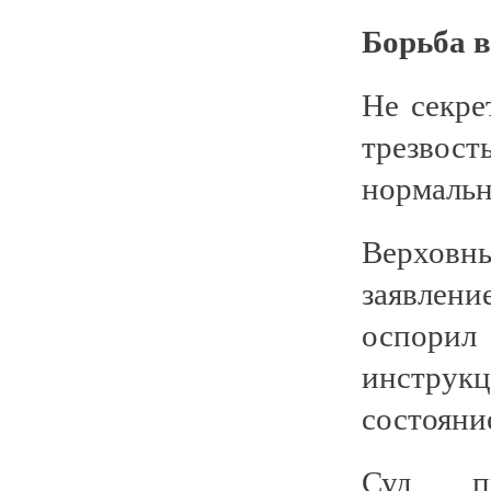
Борьба в
Не секре
трезвос
нормальн
Верховны
заявлен
оспори
инстру
состояни
Суд пр