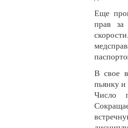
Еще про
прав за
скорости
медсправ
паспорто
В свое в
пьянку и 
Число п
Сокращае
встреч
дисципл