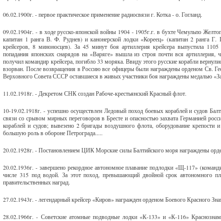
06.02.1900г. - первое практическое применение радиосвязи г. Котка - о. Гогланд.
09.02.1904г. - в ходе русско-японской войны 1904 - 1905г.г. в бухте Чемульпо Желт
капитан 1 ранга В. Ф. Руднев) и канонерской лодки «Кореец» (капитан 2 ранга Г.
крейсеров, 8 миноносцев). За 45 минут боя артиллерия крейсера выпустила 1105
попадания японских снарядов на «Варяге» вышла из строя почти вся артиллерия, 
получил командир крейсера, погибло 33 моряка. Ввиду этого русские корабли вернулис
взорван. После возвращения в Россию все офицеры были награждены орденом Св. Геор
Верховного Совета СССР оставшиеся в живых участники боя награждены медалью «За
11.02.1918г. - Декретом СНК создан Рабоче-крестьянский Красный флот.
10-19.02.1918г. - успешно осуществлен Ледовый поход боевых кораблей и судов Балт
связи со срывом мирных переговоров в Бресте и опасностью захвата Германией росси
кораблей и судов; вывезено 2 бригады воздушного флота, оборудование крепости и
большую роль в обороне Петрограда.....
20.02.1928г. - Постановлением ЦИК Морские силы Балтийского моря награждены орд
20.02.1936г. - завершено рекордное автономное плавание подлодки «Щ-117» (команди
числе 315 под водой. За этот поход, превышающий двойной срок автономного пл
правительственных наград.
27.02.1943г. - легендарный крейсер «Киров» награжден орденом Боевого Красного Зна
28.02.1966г. - Советские атомные подводные лодки «К-133» и «К-116» Краснозна