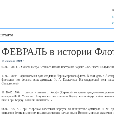
К
$
€
штадта
ФЕВРАЛЬ в истории Флот
15 февраля 2010 г.
02.02.1702 г. - Указом Петра Великого начата постройка на реке Сясь шести 18-пушеч
13.02.1783г. - официальная дата создания Черноморского флота. В этот день в Ахти
флотилии под флагом вице-адмирала Ф. А. Клокачева. На следующий день начало
Севастополь).
18-20.02.1799г. - штурм и взятие о. Корфу (Керкира) во время средиземноморского
адмирала Ф. Ф. Ушакова. Получив весть о взятии о. Корфу, великий русский полководе
был я при Корфу, хотя бы мичманом!».
08.02.1827 г. - при Морском кадетском корпусе по инициативе адмирала И. Ф. 
офицеров флота в морских и математических науках (ныне Военно-морская академия и