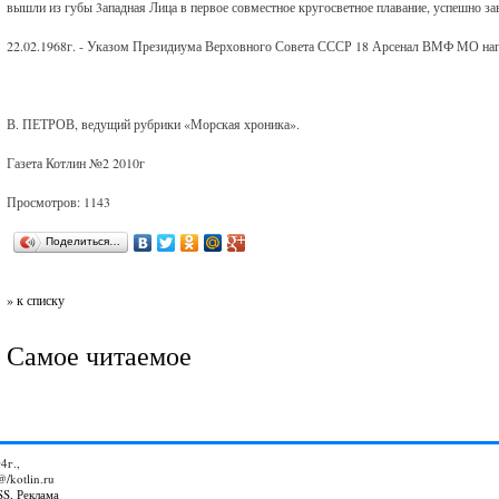
вышли из губы 3ападная Лица в первое совместное кругосветное плавание, успешно за
22.02.1968г. - Указом Президиума Верховного Совета СССР 18 Арсенал ВМФ МО наг
В. ПЕТРОВ, ведущий рубрики «Морская хроника».
Газета Котлин №2 2010г
Просмотров: 1143
Поделиться…
» к списку
Самое читаемое
4г.,
@/kotlin.ru
SS
,
Реклама