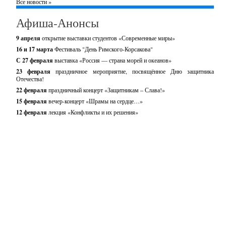
Все новости »
Афиша-Анонсы
9 апреля
открытие выставки студентов «Современные миры»
16 и 17 марта
Фестиваль "День Римского-Корсакова"
С 27 февраля
выставка «Россия — страна морей и океанов»
23 февраля
праздничное мероприятие, посвящённое Дню защитника
Отечества!
22 февраля
праздничный концерт «Защитникам – Слава!»
15 февраля
вечер-концерт «Шрамы на сердце…»
12 февраля
лекция «Конфликты и их решения»