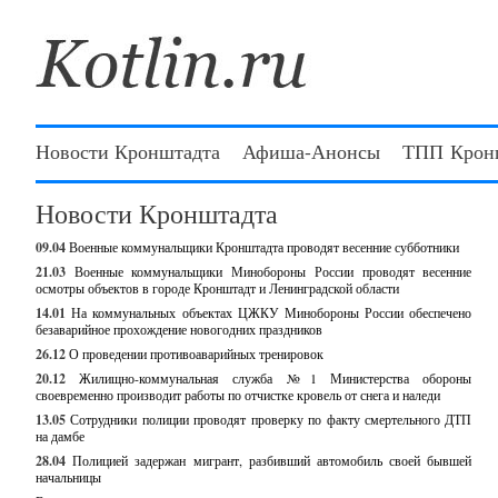
Новости Кронштадта
Афиша-Анонсы
ТПП Крон
Новости Кронштадта
09.04
Военные коммунальщики Кронштадта проводят весенние субботники
21.03
Военные коммунальщики Минобороны России проводят весенние
осмотры объектов в городе Кронштадт и Ленинградской области
14.01
На коммунальных объектах ЦЖКУ Минобороны России обеспечено
безаварийное прохождение новогодних праздников
26.12
О проведении противоаварийных тренировок
20.12
Жилищно-коммунальная служба №1 Министерства обороны
своевременно производит работы по отчистке кровель от снега и наледи
13.05
Сотрудники полиции проводят проверку по факту смертельного ДТП
на дамбе
28.04
Полицией задержан мигрант, разбивший автомобиль своей бывшей
начальницы