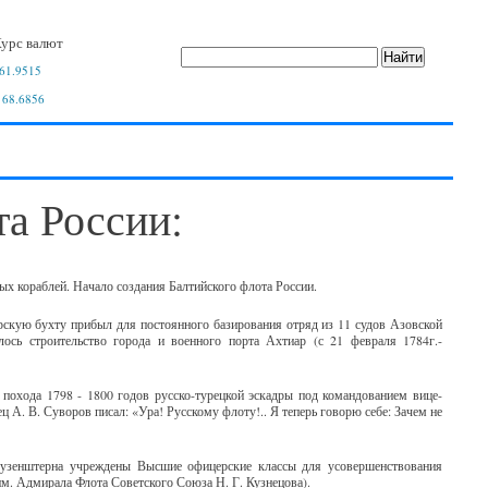
урс валют
61.9515
 68.6856
а России:
ных кораблей. Начало создания Балтийского флота России.
арскую бухту прибыл для постоянного базирования отряд из 11 судов Азовской
сь строительство города и военного порта Ахтиар (с 21 февраля 1784г.-
 похода 1798 - 1800 годов русско-турецкой эскадры под командованием вице-
ц А. В. Суворов писал: «Ура! Русскому флоту!.. Я теперь говорю себе: Зачем не
Крузенштерна учреждены Высшие офицерские классы для усовершенствования
м. Адмирала Флота Советского Союза Н. Г. Кузнецова).