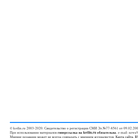
© kotlin.ru 2003-2020. Свидетельство о регистрации СМИ Эл №77-8561 от 09.02.200
При использовании материалов
гиперссылка на kotlin.ru обязательна
. e-mail: news/
Мнение редакции может не всегда совпадать с мнением журналистов.
Карта сайта
,
R