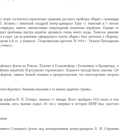
ого моря состоялось героическое сражение русского крейсера «Варяг» (командир
 П. Беляев) с японской эскадрой контр-адмирала Уриу (1 тяжелый и 5 легких
 снарядов, нанеся значительные повреждения японским кораблям. Однако от
через пробоины внутрь корабля проникло очень много воды. Тяжелое ранение
ь в порт, где по решению офицерского совета «Варяг» был затоплен, а «Кореец»
гия 4-й ст., а матросы - Георгиевским крестом. В 1954 г. Указом Президиума
 отвагу».
ийского флота из Ревеля (Таллин) в Гельсингфорс (Хельсинки) и Кронштадт, в
йских кораблей. В результате героического Ледового похода были спасены 226
 фортов, запасы боевой техники и продовольствия, что впоследствии сыграло
еном Красного Знамени (высшим в то время орденом страны).
р корабля Н. П. Египко), начатое 11 января. Всего пройдено 3022 мили, в том
авания, весь экипаж лодки (36 чел.) впервые в истории ВМФ был удостоен
мени.
менного Северного флота под командованием контр-адмирала А. И. Сорокина