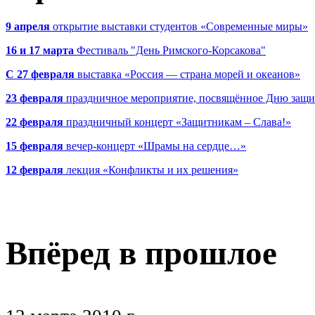
9 апреля
открытие выставки студентов «Современные миры»
16 и 17 марта
Фестиваль "День Римского-Корсакова"
С 27 февраля
выставка «Россия — страна морей и океанов»
23 февраля
праздничное мероприятие, посвящённое Дню защи
22 февраля
праздничный концерт «Защитникам – Слава!»
15 февраля
вечер-концерт «Шрамы на сердце…»
12 февраля
лекция «Конфликты и их решения»
Впёред в прошлое