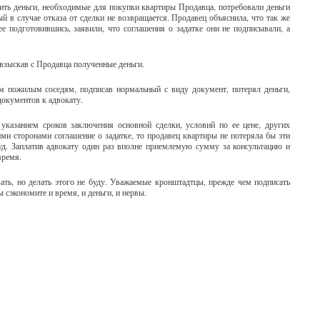
чить деньги, необходимые для покупки квартиры Продавца, потребовали деньги
ый в случае отказа от сделки не возвращается. Продавец объяснила, что так же
ее подготовившись, заявили, что соглашения о задатке они не подписывали, а
 взыскав с Продавца полученные деньги.
м пожилым соседям, подписав нормальный с виду документ, потерял деньги,
документов к адвокату.
указанием сроков заключения основной сделки, условий по ее цене, других
ми сторонами соглашение о задатке, то продавец квартиры не потеряла бы эти
суд. Заплатив адвокату один раз вполне приемлемую сумму за консультацию и
время.
ать, но делать этого не буду. Уважаемые кронштадтцы, прежде чем подписать
ы сэкономите и время, и деньги, и нервы.