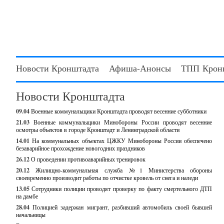
Новости Кронштадта
Афиша-Анонсы
ТПП Крон
Новости Кронштадта
09.04
Военные коммунальщики Кронштадта проводят весенние субботники
21.03
Военные коммунальщики Минобороны России проводят весенние
осмотры объектов в городе Кронштадт и Ленинградской области
14.01
На коммунальных объектах ЦЖКУ Минобороны России обеспечено
безаварийное прохождение новогодних праздников
26.12
О проведении противоаварийных тренировок
20.12
Жилищно-коммунальная служба №1 Министерства обороны
своевременно производит работы по отчистке кровель от снега и наледи
13.05
Сотрудники полиции проводят проверку по факту смертельного ДТП
на дамбе
28.04
Полицией задержан мигрант, разбивший автомобиль своей бывшей
начальницы