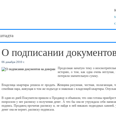
К
$
€
штадта
О подписании документов
06 декабря 2010 г.
Продолжая начатую тему о неосмотрительно
историю, о том, как одна очень неглупая
потеряли значительную сумму.
Владелица квартиры решила ее продать. Женщина разумная, честная, полагающая, ч
семейная пара, живущая в том же подъезде и знакомая с владелицей квартиры. Опуская
В один из дней Покупатели пришли к Продавцу и объявили, что они готовы приобрести
попросили у нее расписку о получении денег. А что бы она не утруждала себя напис
подпись. Продавец прочитав расписку и, не найдя в ней никаких подводных камней, 
денег она не вернет, расписку подписала.