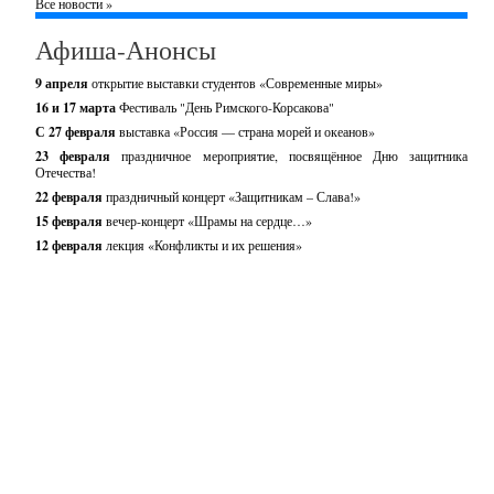
Все новости »
Афиша-Анонсы
9 апреля
открытие выставки студентов «Современные миры»
16 и 17 марта
Фестиваль "День Римского-Корсакова"
С 27 февраля
выставка «Россия — страна морей и океанов»
23 февраля
праздничное мероприятие, посвящённое Дню защитника
Отечества!
22 февраля
праздничный концерт «Защитникам – Слава!»
15 февраля
вечер-концерт «Шрамы на сердце…»
12 февраля
лекция «Конфликты и их решения»