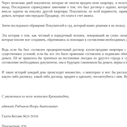
Через несколько дней покупатели, которые не смогли продать свою квартиру, и полу
назад. Последовало справедливое замечание о том, что был договор о задатке, котор
внесла задаток на покупку другой квартиры. Покупатели, по всей видимости, заран
деньги, которые они передали Продавцу, это плата в счет аванса.
Затем последовало обращение Покупателей в суд, который вынес решение в их пользу,
Эта история о том, как честный и порядочный человек, поверивший на слово свои
которые вполне мог сохранить, обратившись за помощью в составлении необходимых 
Ведь если бы был составлен предварительный договор купли-продажи квартиры с 
существенных условий, если бы все это было правильно составлено и подписано обеи
деньги. Ей не пришлось бы тратиться на постоянные поездки из другого города в 
составление необходимых документов, она в будущем сэкономила бы деньги, нервы и 
И таких историй каждый день происходит множество, о некоторых я мог бы рассказ
какую-либо расписку, какой-либо договор, придите к адвокату, посоветуйтесь с ним. В
С уважением ко всем жителям Кронштадта,
адвокат Рябчиков Игорь Анатольевич
Газета Котлин №24 2010г
Просмотров: 926