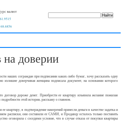
урс валют
61.9515
 68.6856
 на доверии
сти наших сограждан при подписании каких-либо бумаг, хочу рассказать одну
, но излишне доверчивая женщина подписала документ, на основании которого
то договор дороже денег. Приобрести ее квартиру изъявила желание пожилая
 подробности этой истории, расскажу о главном.
 ее квартиру, в подтверждение намерений принесли деньги в качестве задатка и
анием расписки, они составили ее САМИ, и Продавцу осталось только поставить
устно оговорила с соседями условие, что в случае отказа от покупки квартиры