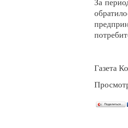
За перио
обратило
предпри
потребит
Газета К
Просмотр
Поделиться…