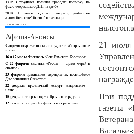
содейст
13.05
Сотрудники полиции проводят проверку по
факту смертельного ДТП на дамбе
между
28.04
Полицией задержан мигрант, разбивший
автомобиль своей бывшей начальницы
налогопл
Все новости »
Афиша-Анонсы
21 июля
9 апреля
открытие выставки студентов «Современные
миры»
Управлен
16 и 17 марта
Фестиваль "День Римского-Корсакова"
С 27 февраля
выставка «Россия — страна морей и
состои
океанов»
23 февраля
праздничное мероприятие, посвящённое
награжде
Дню защитника Отечества!
22 февраля
праздничный концерт «Защитникам –
Слава!»
При под
15 февраля
вечер-концерт «Шрамы на сердце…»
12 февраля
лекция «Конфликты и их решения»
газеты 
Ветеран
Васильев