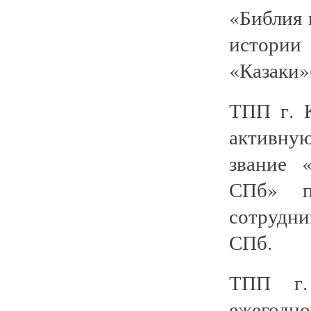
«Библия 
истории
«Казаки»(
ТПП г. 
активну
звание 
СПб» п
сотрудн
СПб.
ТПП г.
ежегодн