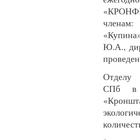
«КРОНФЕ
членам:
«Купина»
Ю.А., д
проведен
Отделу 
СПб в 
«Кроншт
эколог
количеств