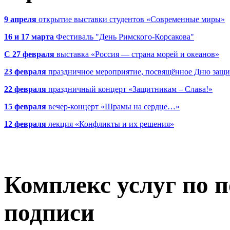
9 апреля
открытие выставки студентов «Современные миры»
16 и 17 марта
Фестиваль "День Римского-Корсакова"
С 27 февраля
выставка «Россия — страна морей и океанов»
23 февраля
праздничное мероприятие, посвящённое Дню защи
22 февраля
праздничный концерт «Защитникам – Слава!»
15 февраля
вечер-концерт «Шрамы на сердце…»
12 февраля
лекция «Конфликты и их решения»
Комплекс услуг по 
подписи