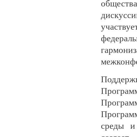
обществ
дискусси
участв
федерал
гармо
межконф
Поддерж
Програ
Програм
Програм
среды и
создает 