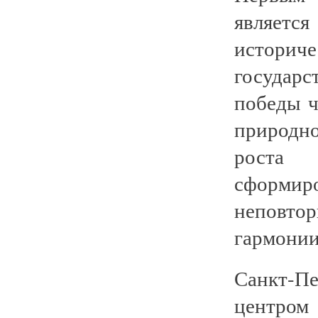
являетс
историч
государс
победы ч
природно
роста 
сформ
неповто
гармонии
Санкт-Пе
центром