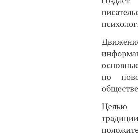
писател
психолог
Движен
информа
основные
по пово
обществе
Целью д
традици
положит