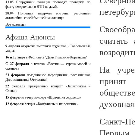
13.05
Сотрудники полиции проводят проверку по
факту смертельного ДТП на дамбе
петербур
28.04
Полицией задержан мигрант, разбивший
автомобиль своей бывшей начальницы
Все новости »
Своеобр
Афиша-Анонсы
считать
9 апреля
открытие выставки студентов «Современные
возродит
миры»
16 и 17 марта
Фестиваль "День Римского-Корсакова"
С 27 февраля
выставка «Россия — страна морей и
На учре
океанов»
23 февраля
праздничное мероприятие, посвящённое
приня
Дню защитника Отечества!
22 февраля
праздничный концерт «Защитникам –
обществ
Слава!»
15 февраля
вечер-концерт «Шрамы на сердце…»
духовная
12 февраля
лекция «Конфликты и их решения»
Санкт-П
Первым 