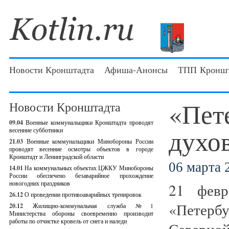
Новости Кронштадта
Афиша-Анонсы
ТПП Кроншт
«Пет
Новости Кронштадта
09.04
Военные коммунальщики Кронштадта проводят
духо
весенние субботники
21.03
Военные коммунальщики Минобороны России
проводят весенние осмотры объектов в городе
Кронштадт и Ленинградской области
06 марта 2
14.01
На коммунальных объектах ЦЖКУ Минобороны
России обеспечено безаварийное прохождение
новогодних праздников
21 февр
26.12
О проведении противоаварийных тренировок
«Петерб
20.12
Жилищно-коммунальная служба №1
Министерства обороны своевременно производит
работы по отчистке кровель от снега и наледи
Северной