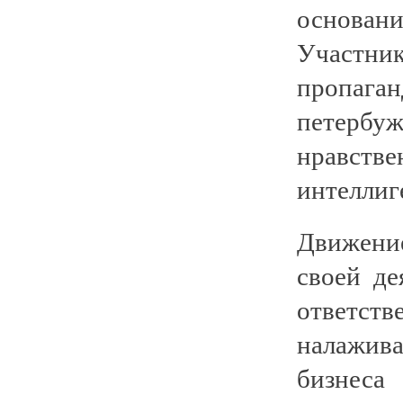
основан
Участни
пропаган
петербу
нравств
интеллиг
Движени
своей д
ответст
налажива
бизнеса