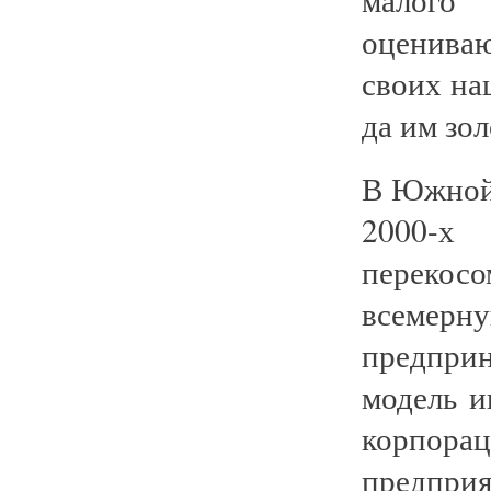
оценива
своих на
да им зол
В Южной 
2000-х 
перекос
всемерн
предприн
модель и
корпор
предприя