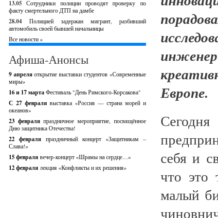
13.05
Сотрудники полиции проводят проверку по
факту смертельного ДТП на дамбе
порадов
28.04
Полицией задержан мигрант, разбивший
автомобиль своей бывшей начальницы
исслед
Все новости »
инжене
Афиша-Анонсы
креатив
9 апреля
открытие выставки студентов «Современные
миры»
Европе.
16 и 17 марта
Фестиваль "День Римского-Корсакова"
С 27 февраля
выставка «Россия — страна морей и
океанов»
Сегодня
23 февраля
праздничное мероприятие, посвящённое
Дню защитника Отечества!
предпри
22 февраля
праздничный концерт «Защитникам –
Слава!»
себя и с
15 февраля
вечер-концерт «Шрамы на сердце…»
12 февраля
лекция «Конфликты и их решения»
что это 
малый би
чиновнич