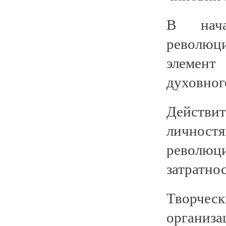
В нача
революц
элемент
духовног
Действи
лично
революц
затратно
Творчес
организ