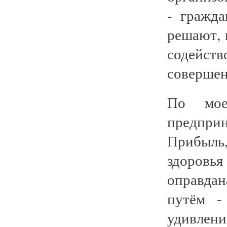
- гражд
решают, 
содейс
совершен
По мое
предприн
Прибыль
здоровь
оправда
путём -
удивлени