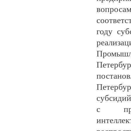
вопроса
соответс
году су
реализа
Промыш
Петербу
постан
Петербур
субсидий
с пра
интелл
распрост