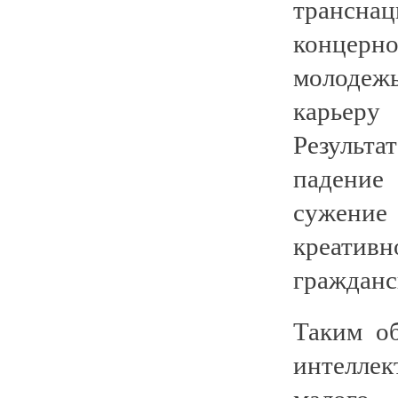
трансна
концерн
молодеж
карьеру
Результ
падение
сужение
креатив
гражданс
Таким об
интелле
малого 