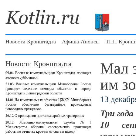
Новости Кронштадта
Афиша-Анонсы
ТПП Кроншт
Мал з
Новости Кронштадта
09.04
Военные коммунальщики Кронштадта проводят
им зо
весенние субботники
21.03
Военные коммунальщики Минобороны России
проводят весенние осмотры объектов в городе
Кронштадт и Ленинградской области
13 декабря
14.01
На коммунальных объектах ЦЖКУ Минобороны
России обеспечено безаварийное прохождение
новогодних праздников
Три года
26.12
О проведении противоаварийных тренировок
10 сен
20.12
Жилищно-коммунальная служба №1
Министерства обороны своевременно производит
работы по отчистке кровель от снега и наледи
инновац