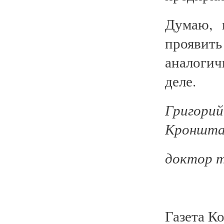
Думаю, 
проявит
аналогич
деле.
Григори
Кроншта
доктор т
Газета К