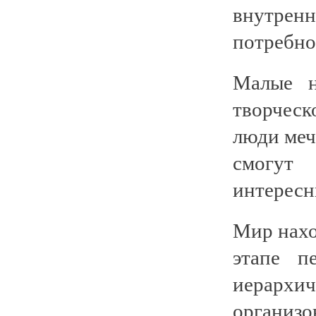
внутре
потребно
Малые н
творческ
люди мечт
смогут
интересн
Мир нахо
этапе п
иерарх
организо