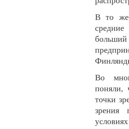
В то же
средние
боль
предпри
Финлянди
Во мног
поняли,
точки зр
зрения 
услов