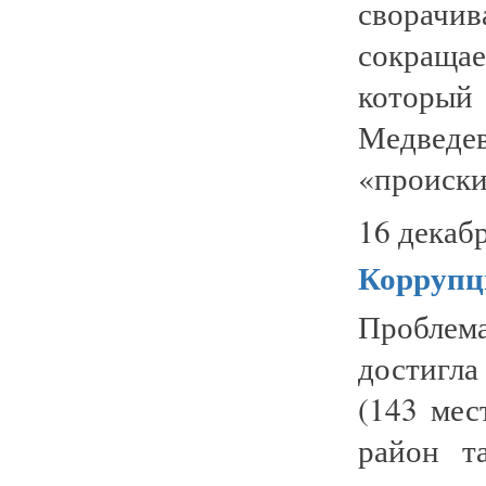
сворачив
сокраща
который
Медведев
«происки
16 декабр
Коррупц
Проблем
достигл
(143 мес
район т