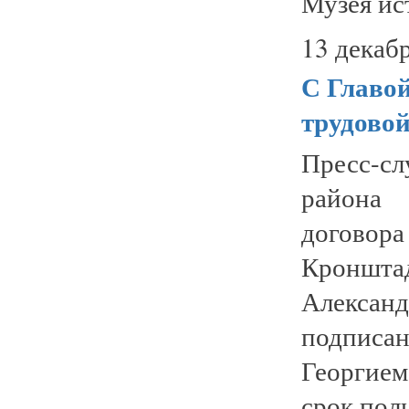
Музея ис
13 декабр
С Главо
трудовой
Пресс-с
района 
догов
Кроншта
Алексан
подписа
Георгием
срок полн