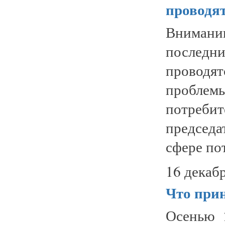
проводя
Вниман
последни
проводят
проблем
потреби
председ
сфере пот
16 декабр
Что при
Осенью 