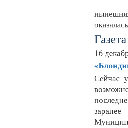
нынешня
оказалас
Газета
16 декабр
«Блондин
Сейчас 
возможно
последне
заранее
Муницип