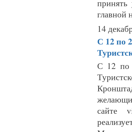
принять 
главной н
14 декабр
С 12 по 
Туристс
С 12 по 
Турист
Кроншта
желающи
сайте v
реализуе