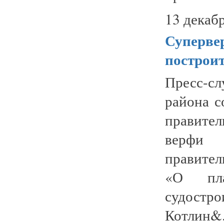
13 декабр
Суперве
построит
Пресс-с
района с
правител
верфи 
правител
«О пла
судостр
Котлин&.