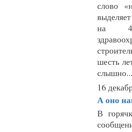
слово «н
выделяе
на 4 
здравоо
строите
шесть ле
слышно..
16 декабр
А оно на
В горяч
сообщен