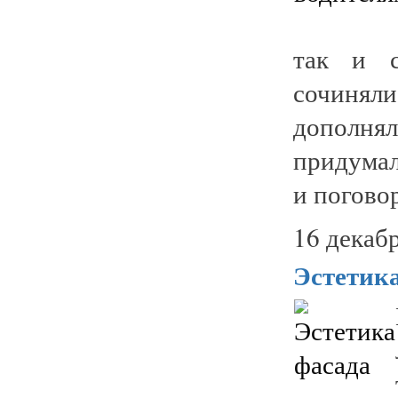
так и с
сочинял
дополнял
придумал
и поговор
16 декабр
Эстетик