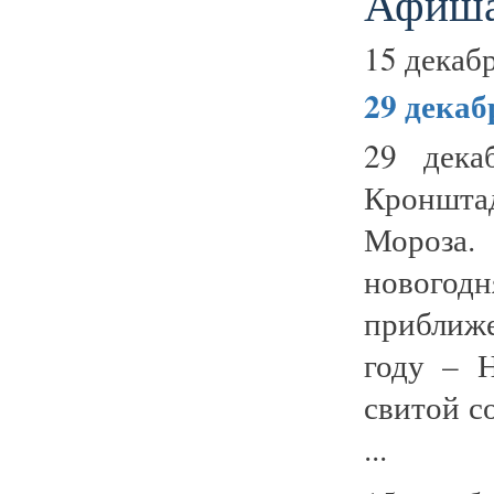
Афиша
15 декабр
29 дека
29 дека
Кроншта
Мороза
нового
приближ
году – 
свитой с
...