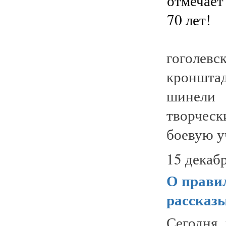
гоголевс
кроншта
шинели 
творчес
боевую у
15 декабр
О прави
рассказ
Сегодня