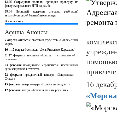
13.05
Сотрудники полиции проводят проверку по
факту смертельного ДТП на дамбе
28.04
Полицией задержан мигрант, разбивший
автомобиль своей бывшей начальницы
Все новости »
Афиша-Анонсы
комплекс
9 апреля
открытие выставки студентов «Современные
миры»
учрежден
16 и 17 марта
Фестиваль "День Римского-Корсакова"
С 27 февраля
выставка «Россия — страна морей и
помощь
океанов»
23 февраля
праздничное мероприятие, посвящённое
привлече
Дню защитника Отечества!
22 февраля
праздничный концерт «Защитникам –
Слава!»
16 декабр
15 февраля
вечер-концерт «Шрамы на сердце…»
12 февраля
лекция «Конфликты и их решения»
«Морская