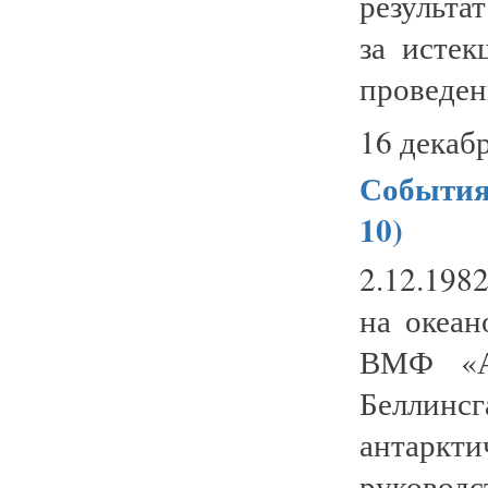
результа
за истек
проведен
16 декабр
События 
10)
2.12.198
на океан
ВМФ «А
Беллинс
антаркт
руковод