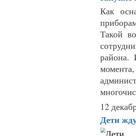
Как осн
прибора
Такой в
сотрудн
района. 
момен
админ
многочис
12 декабр
Дети жд