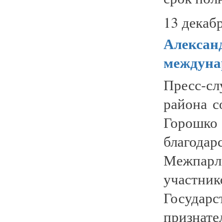
13 декабр
Александ
междуна
Пресс-с
района с
Горошко
благод
Межпарл
участн
Государ
признател