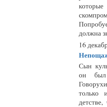
котор
скомпр
Попробу
должна зн
16 декабр
Непощаж
Сын кул
он был
Говорухи
только 
детстве,