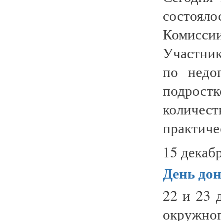
состоял
Комисси
Участник
по недо
подрост
количе
практичес
15 декабр
День дон
22 и 23 
окружно