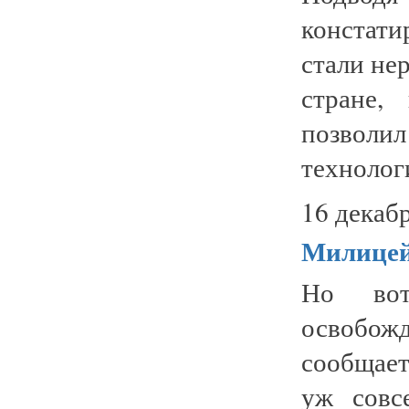
констати
стали не
стране,
позволи
технолог
16 декабр
Милицей
Но вот
освобож
сообщает
уж совс