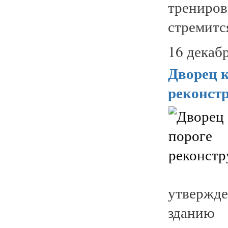
трениров
стремится
16 декабр
Дворец к
реконст
утвержд
зданию