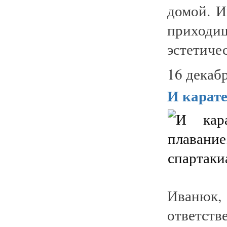
домой. И
приход
эстетиче
16 декабр
И карате
Иваню
ответст