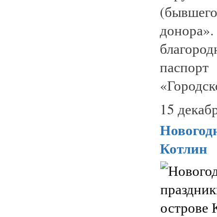
(бывшег
донора»
благоро
паспорт
«Городск
15 декабр
Новогодн
Котлин