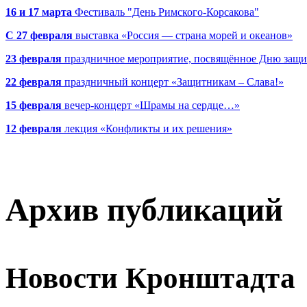
16 и 17 марта
Фестиваль "День Римского-Корсакова"
С 27 февраля
выставка «Россия — страна морей и океанов»
23 февраля
праздничное мероприятие, посвящённое Дню защи
22 февраля
праздничный концерт «Защитникам – Слава!»
15 февраля
вечер-концерт «Шрамы на сердце…»
12 февраля
лекция «Конфликты и их решения»
Архив публикаций
Новости Кронштадта