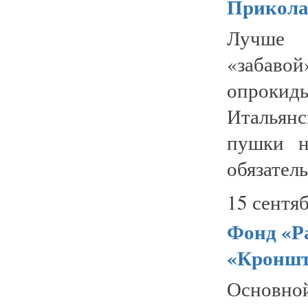
Прикола
Лучше 
«забаво
опрокиды
Итальян
пушки н
обязатель
15 сентяб
Фонд «Р
«Кроншт
Основ