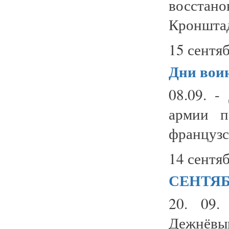
восстан
Кронштад
15 сентяб
Дни вои
08.09. -
армии п
французск
14 сентяб
СЕНТЯБР
20. 09.
Дежнёвы