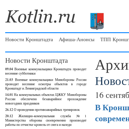
Новости Кронштадта
Афиша-Анонсы
ТПП Кроншт
Архи
Новости Кронштадта
09.04
Военные коммунальщики Кронштадта проводят
весенние субботники
Новос
21.03
Военные коммунальщики Минобороны России
проводят весенние осмотры объектов в городе
Кронштадт и Ленинградской области
16 сентяб
14.01
На коммунальных объектах ЦЖКУ Минобороны
России обеспечено безаварийное прохождение
новогодних праздников
В Кронш
26.12
О проведении противоаварийных тренировок
современ
20.12
Жилищно-коммунальная служба №1
Министерства обороны своевременно производит
работы по отчистке кровель от снега и наледи