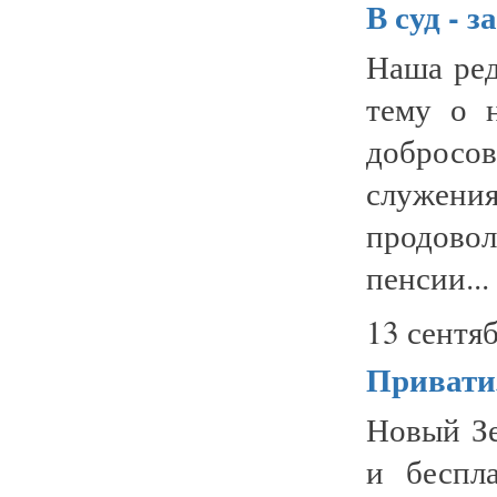
В суд - 
Наша ред
тему о 
добросов
служен
продово
пенсии...
13 сентяб
Привати
Новый Зе
и беспл