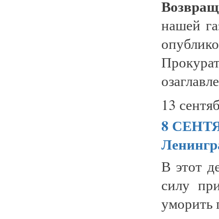
Возвращ
нашей га
опублик
Прокура
озаглавл
13 сентяб
8 СЕНТЯ
Ленингр
В этот д
силу пр
уморить 