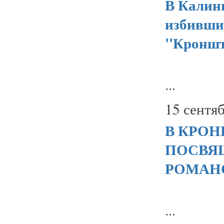
В Калин
избивши
"Кроншт
...
15 сентяб
В КРОН
ПОСВЯ
РОМАН
...