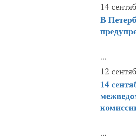
14 сентяб
В Петер
предупр
...
12 сентяб
14 сентя
межведо
комисси
...