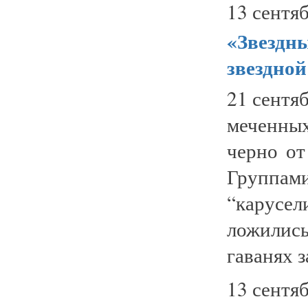
13 сентяб
«Звездн
звездной
21 сентя
меченны
черно о
Группам
“карусе
ложилис
гаванях з
13 сентяб