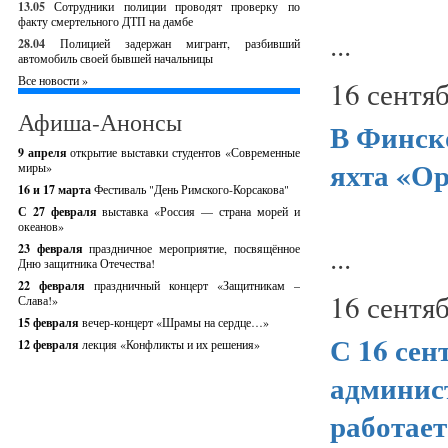
13.05
Сотрудники полиции проводят проверку по
факту смертельного ДТП на дамбе
...
28.04
Полицией задержан мигрант, разбивший
автомобиль своей бывшей начальницы
Все новости »
16 сентяб
Афиша-Анонсы
В Финско
9 апреля
открытие выставки студентов «Современные
яхта «О
миры»
16 и 17 марта
Фестиваль "День Римского-Корсакова"
С 27 февраля
выставка «Россия — страна морей и
океанов»
...
23 февраля
праздничное мероприятие, посвящённое
Дню защитника Отечества!
22 февраля
праздничный концерт «Защитникам –
16 сентяб
Слава!»
15 февраля
вечер-концерт «Шрамы на сердце…»
С 16 сен
12 февраля
лекция «Конфликты и их решения»
админис
работает