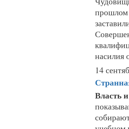
Чудовищ
прошло
заставил
Совершен
квалифи
насилия 
14 сентяб
Странна
Власть и
показыв
собираю
учебном 