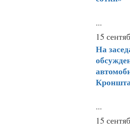
...
15 сентяб
На засе
обсужден
автомоби
Кроншта
...
15 сентяб