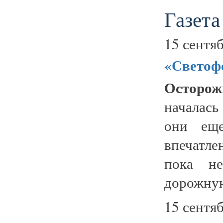
Газета
15 сентяб
«Светоф
Осторо
началась
они еще
впечатле
пока не
дорожную
15 сентяб