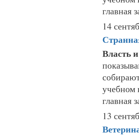
главная з
14 сентяб
Странна
Власть и
показыв
собираю
учебном 
главная з
13 сентяб
Ветерина