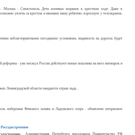
 - Москва - Севастополь Дети военных моряков в крестном ходе: Даже в
 возможно увлечь за крестом и иконами нашу ребятню, взросшую у телеэкранов,
 этими неблагоприятными погодными условиями, видимость на дорогах будет
 реформы - уже месяц в России действуют новые пошлины на ввоз иномарок и
мах Ленинградской области ожидается отрыв льда...
доль побережья Финского залива и Ладожского озера - объявлено штормовое
 Россудостроению
Администрация Петербурга предложила Правительству РФ