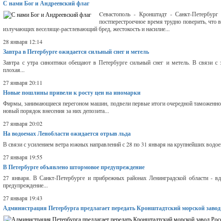
С нами Бог и Андреевский флаг
Cевастополь - Кронштадт - Санкт-Петербург
постперестроечное время трудно поверить, что
излучающих веселяще-растлевающий бред, жестокость и насилие...
28 января 12:14
Завтра в Петербурге ожидается сильный снег и метель
Завтра с утра синоптики обещают в Петербурге сильный снег и метель. В связи с
плохая...
27 января 20:11
Новые пошлины привели к росту цен на иномарки
Фирмы, занимающиеся перегоном машин, подвели первые итоги очередной таможенной
новый порядок внесения за них депозита...
27 января 20:02
Hа водоемах Ленобласти ожидается отрыв льда
В связи с усилением ветра южных направлений с 28 по 31 января на крупнейших водое
27 января 19:55
В Петербурге объявлено штормовое предупреждение
27 января. В Санкт-Петербурге и прибрежных районах Ленинградской области - в
предупреждение...
27 января 19:43
Администрация Петербурга предлагает передать Кронштадтский морской завод