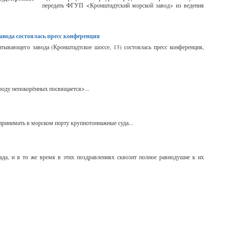
передать ФГУП <Кронштадтский морской завод> из ведения
вода состоялась пресс конференция
тывающего завода (Кронштадтское шоссе, 13) состоялась пресс конференция,
ороду непокорённых посвящается>...
 принимать в морском порту крупнотоннажные суда...
ада, и в то же время в этих поздравлениях сквозит полное равнодушие к их