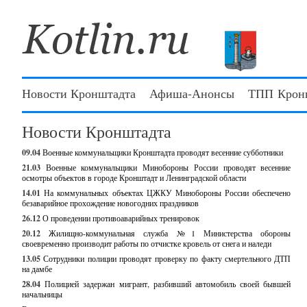
Новости Кронштадта
Афиша-Анонсы
ТПП Крон
Новости Кронштадта
09.04
Военные коммунальщики Кронштадта проводят весенние субботники
21.03
Военные коммунальщики Минобороны России проводят весенние
осмотры объектов в городе Кронштадт и Ленинградской области
14.01
На коммунальных объектах ЦЖКУ Минобороны России обеспечено
безаварийное прохождение новогодних праздников
26.12
О проведении противоаварийных тренировок
20.12
Жилищно-коммунальная служба №1 Министерства обороны
своевременно производит работы по отчистке кровель от снега и наледи
13.05
Сотрудники полиции проводят проверку по факту смертельного ДТП
на дамбе
28.04
Полицией задержан мигрант, разбивший автомобиль своей бывшей
начальницы