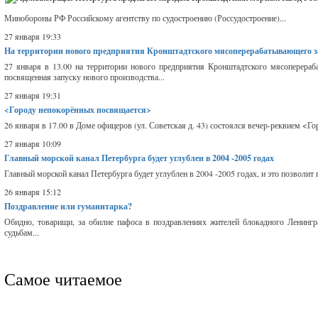
Минобороны РФ Российскому агентству по судостроению (Россудостроение)...
27 января 19:33
На территории нового предприятия Кронштадтского мясоперерабатывающего за
27 января в 13.00 на территории нового предприятия Кронштадтского мясоперераба
посвященная запуску нового производства...
27 января 19:31
<Городу непокорённых посвящается>
26 января в 17.00 в Доме офицеров (ул. Советская д. 43) состоялся вечер-реквием <Г
27 января 10:09
Главный морской канал Петербурга будет углублен в 2004 -2005 годах
Главный морской канал Петербурга будет углублен в 2004 -2005 годах, и это позволит
26 января 15:12
Поздравление или гуманитарка?
Обидно, товарищи, за обилие пафоса в поздравлениях жителей блокадного Ленингр
судьбам...
Самое читаемое