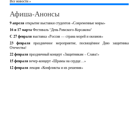
Все новости »
Афиша-Анонсы
9 апреля
открытие выставки студентов «Современные миры»
16 и 17 марта
Фестиваль "День Римского-Корсакова"
С 27 февраля
выставка «Россия — страна морей и океанов»
23 февраля
праздничное мероприятие, посвящённое Дню защитника
Отечества!
22 февраля
праздничный концерт «Защитникам – Слава!»
15 февраля
вечер-концерт «Шрамы на сердце…»
12 февраля
лекция «Конфликты и их решения»