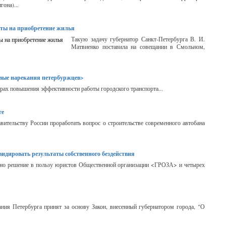
гона)...
диты на приобретение жилья
Такую задачу губернатор Санкт-Петербурга В. И.
Матвиенко поставила на совещании в Смольном,
ивые нарекания петербуржцев>
ерах повышения эффективности работы городского транспорта...
ге
ельству России проработать вопрос о строительстве современного автобана
идировать результаты собственного бездействия
ено решение в пользу юристов Общественной организации <ГРОЗА> и четырех
ания Петербурга принят за основу Закон, внесенный губернатором города, "О