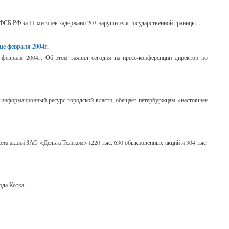
ФСБ РФ за 11 месяцев задержано 203 нарушителя государственной границы...
е февраля 2004г.
февраля 2004г. Об этом заявил сегодня на пресс-конференции директор по
ый информационный ресурс городской власти, обещает петербуржцам <настоящее
ета акций ЗАО <Дельта Телеком> (220 тыс. 630 обыкновенных акций и 304 тыс.
да Котка...