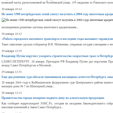
воинской части, расположенной на Челябинской улице, 159 (недалеко от Ржевского поли
30 января 10:14
Не менее 1500 петербургских семей смогут получить в 2004 году ипотечные кре
посвященном развитию системы ипотечного кредитования...
30 января 10:12
<Работа городского наземного транспорта в последние годы вызывает справедл
Такое заявление сделала губернатор В.И. Матвиенко, открывая сегодня совещание о м
29 января 12:35
Владимир Путин поручил ускорить строительство скоростных трасс в Петербур
САНКТ-ПЕТЕРБУРГ, 28 января. Президент РФ Владимир Путин дал поручение Правит
между Санкт-Петербургом и Москвой...
29 января 12:33
Еще два решения суда обязали чиновников жилищных агентств Петербурга ликв
28 января 2004 года в Куйбышевском федеральном суде Центрального района вынес
жильцов дома № 7 по Шпалерной улице...
28 января 12:12
Правительство города намерено поднять цену на алкогольную продукцию
Как сообщает корреспондент ЗАКС.Ру, сегодня на заседании Законодательного собр
внесении изменений в Закон Санкт-Петербурга...