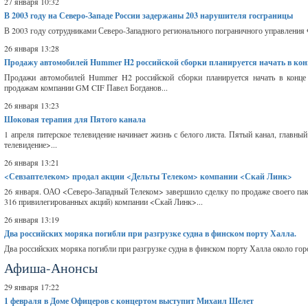
27 января 10:32
В 2003 году на Северо-Западе России задержаны 203 нарушителя госграницы
В 2003 году сотрудниками Северо-Западного регионального пограничного управления 
26 января 13:28
Продажу автомобилей Hummer H2 российской сборки планируется начать в конц
Продажи автомобилей Hummer H2 российской сборки планируется начать в конце 
продажам компании GM CIF Павел Богданов...
26 января 13:23
Шоковая терапия для Пятого канала
1 апреля питерское телевидение начинает жизнь с белого листа. Пятый канал, главн
телевидение>...
26 января 13:21
<Севзаптелеком> продал акции <Дельты Телеком> компании <Скай Линк>
26 января. ОАО <Северо-Западный Телеком> завершило сделку по продаже своего пак
316 привилегированных акций) компании <Скай Линк>...
26 января 13:19
Два российских моряка погибли при разгрузке судна в финском порту Халла.
Два российских моряка погибли при разгрузке судна в финском порту Халла около горо
Афиша-Анонсы
29 января 17:22
1 февраля в Доме Офицеров с концертом выступит Михаил Шелет