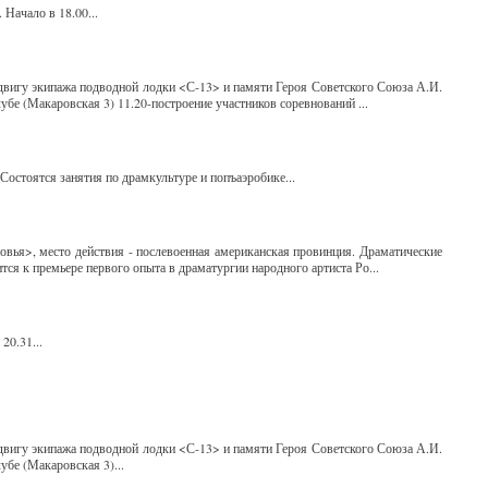
Начало в 18.00...
одвигу экипажа подводной лодки <С-13> и памяти Героя Советского Союза А.И.
убе (Макаровская 3) 11.20-построение участников соревнований ...
Состоятся занятия по драмкультуре и попъаэробике...
овья>, место действия - послевоенная американская провинция. Драматические
тся к премьере первого опыта в драматургии народного артиста Ро...
20.31...
одвигу экипажа подводной лодки <С-13> и памяти Героя Советского Союза А.И.
убе (Макаровская 3)...