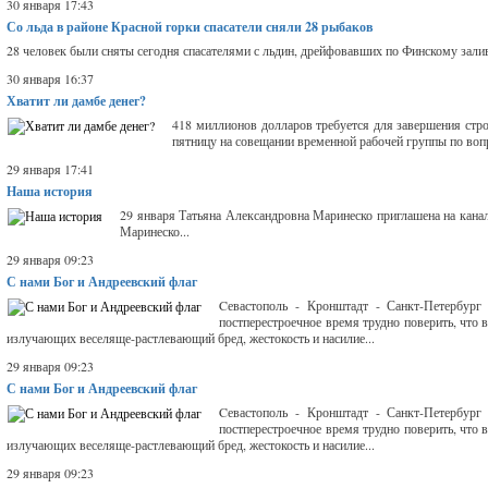
30 января 17:43
Со льда в районе Красной горки спасатели сняли 28 рыбаков
28 человек были сняты сегодня спасателями с льдин, дрейфовавших по Финскому залив
30 января 16:37
Хватит ли дамбе денег?
418 миллионов долларов требуется для завершения стр
пятницу на совещании временной рабочей группы по вопр
29 января 17:41
Наша история
29 января Татьяна Александровна Маринеско приглашена на кана
Маринеско...
29 января 09:23
С нами Бог и Андреевский флаг
Cевастополь - Кронштадт - Санкт-Петербург
постперестроечное время трудно поверить, что
излучающих веселяще-растлевающий бред, жестокость и насилие...
29 января 09:23
С нами Бог и Андреевский флаг
Cевастополь - Кронштадт - Санкт-Петербург
постперестроечное время трудно поверить, что
излучающих веселяще-растлевающий бред, жестокость и насилие...
29 января 09:23