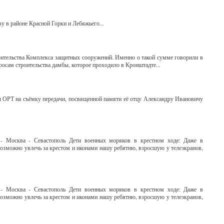
у в районе Красной Горки и Лебяжьего...
оительства Комплекса защитных сооружений. Именно о такой сумме говорили в
осам строительства дамбы, которое проходило в Кронштадте...
л ОРТ на съёмку передачи, посвященной памяти её отцу Александру Ивановичу
 - Москва - Севастополь Дети военных моряков в крестном ходе: Даже в
 возможно увлечь за крестом и иконами нашу ребятню, взросшую у телеэкранов,
 - Москва - Севастополь Дети военных моряков в крестном ходе: Даже в
 возможно увлечь за крестом и иконами нашу ребятню, взросшую у телеэкранов,