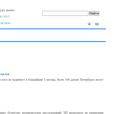
урс валют
61.9515
 68.6856
е жилья
уги не поднимут в ближайшие 2 месяца, более 300 домов Петербурга могут
бщает Агентство журналистских расследований, ЧП произошло на территории