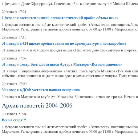
1 февраля в Доме Офицеров (ул. Советская, 43) с концертом выступит Михаил Шелета. 
29 января 17:21
1 февраля состоится зимний легкоатлетический пробег <Атака века>
1 февраля состоится зимний легкоатлетический пробег <Атака века>, посвященный п
Маринеско. Регистрация участников пробега начнется с 09.00 до 11.00 в Матросском кл
29 января 17:15
31 января в 424 школе пройдет занятия по драмкультуре и попъаэробике
31 января в 19.00 в 424 школе пройдет акция <Наш ответ дню физкультуры и спорта>. 
29 января 17:09
31 января Театр Балтфлота пьеса Артура Миллера <Все мои сыновья>
31 января. Современная американская классика, пьеса Артура Миллера <Все мои сын
события - тени прошлого не дают покоя даже в самые счастливые минуты. Театр готови
29 января 17:00
30 января в ДОФ состоится ночная вечеринка
30 января в Матросском клубе (ул. Макарова, 3) состоится ночная вечеринка. Начало в 
Архив новостей 2004-2006
30 января 21:04
Все на старт!!!
1 февраля состоится зимний легкоатлетический пробег <Атака века>, посвященный п
Маринеско. Регистрация участников пробега начнется с 09.00 до 11.00 в Матросском кл