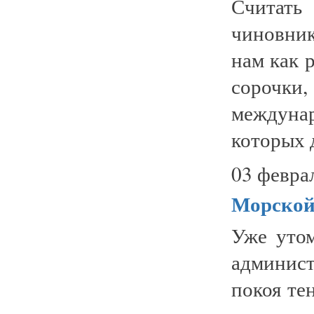
Считат
чиновник
нам как 
сороч
междунар
которых д
03 февра
Морской 
Уже уто
админист
покоя те