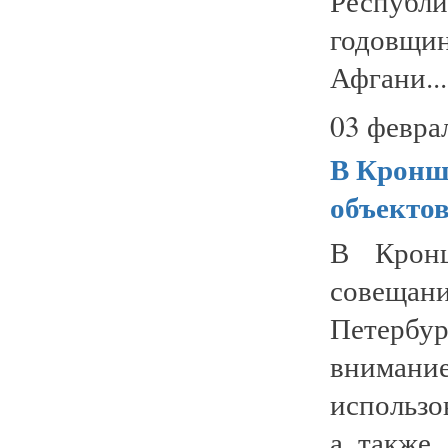
Республ
годовщ
Афгани...
03 февра
В Кронш
объекто
В Кронш
совещан
Петербу
вниман
использо
а также