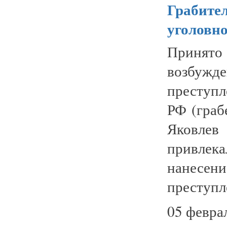
Грабител
уголовно
Принято
возбуж
преступл
РФ (граб
Яковле
привлек
нанесен
преступле
05 февра