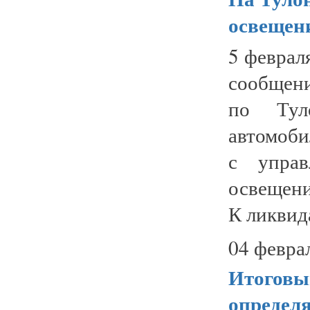
освещен
5 феврал
сообщени
по Туло
автомоби
с управ
освещени
К ликвид
04 февра
Итоговы
определя