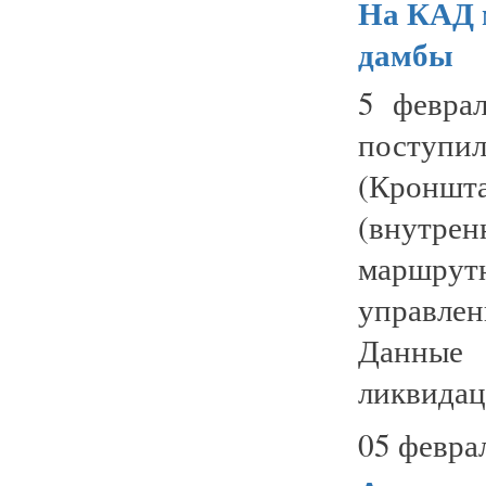
На КАД 
дамбы
5 февра
поступ
(Кронш
(внутре
маршрут
управле
Данные
ликвидац
05 февра