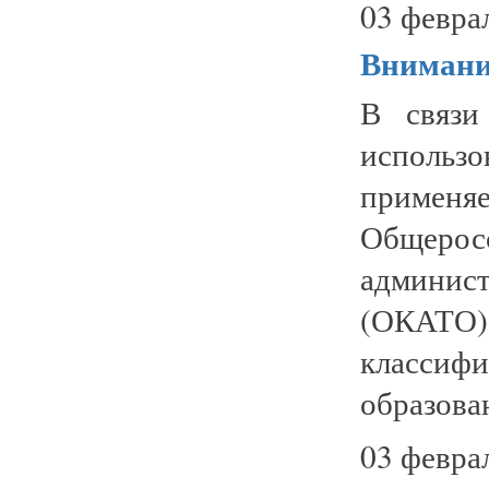
03 февра
Внимани
В связи
исполь
примен
Общерос
админис
(ОКАТ
классиф
образова
03 февра