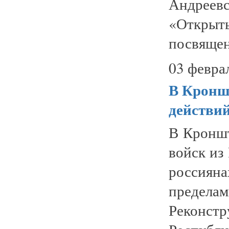
Андреев
«Открыт
посвящен
03 февра
В Кронш
действи
В Кроншт
войск из
россиян
предела
Реконст