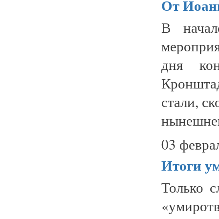
От Иоан
В начал
мероприя
дня кон
Кроншта
стали, с
нынешнег
03 февра
Итоги у
Только с
«умирот