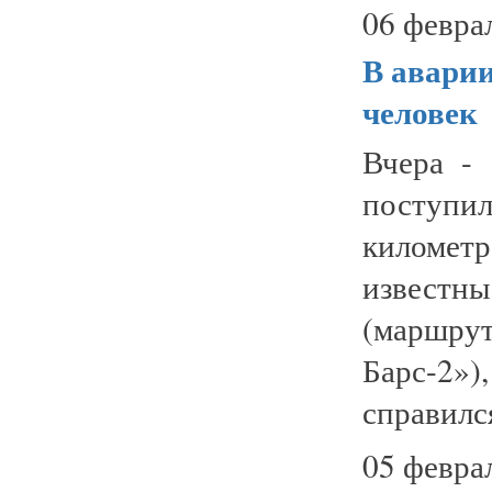
06 февра
В аварии
человек
Вчера -
поступи
километ
известны
(маршр
Барс-2
справился
05 февра