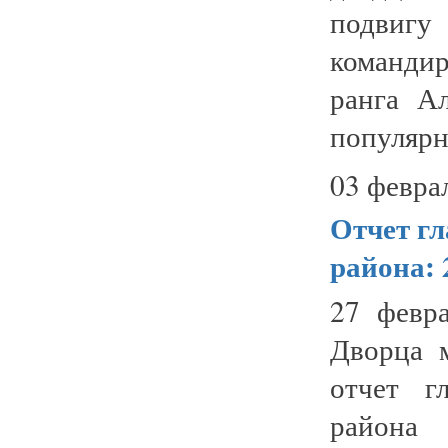
подвигу
командир
ранга А
популярн
03 февра
Отчет г
района: 
27 февр
Дворца м
отчет г
района 