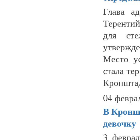
Глава а
Теренти
для сте
утвержд
Место у
стала те
Кронштад
04 февра
В Кронш
девочку
3 феврал