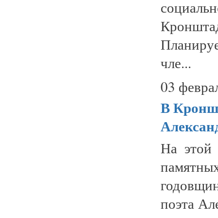
социал
Кроншт
Планируе
чле...
03 февра
В Кронш
Алексан
На этой
памятны
годовщи
поэта Ал