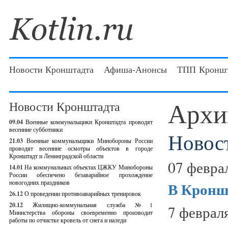
Новости Кронштадта
Афиша-Анонсы
ТПП Кроншт
Архи
Новости Кронштадта
09.04
Военные коммунальщики Кронштадта проводят
весенние субботники
Новос
21.03
Военные коммунальщики Минобороны России
проводят весенние осмотры объектов в городе
Кронштадт и Ленинградской области
07 февра
14.01
На коммунальных объектах ЦЖКУ Минобороны
России обеспечено безаварийное прохождение
новогодних праздников
В Кроншт
26.12
О проведении противоаварийных тренировок
20.12
Жилищно-коммунальная служба №1
7 феврал
Министерства обороны своевременно производит
работы по отчистке кровель от снега и наледи