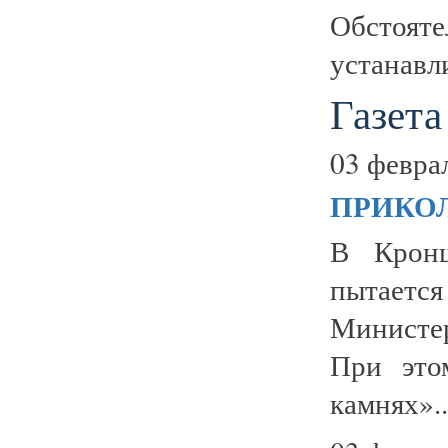
Обстоя
устанавли
Газета
03 февра
ПРИКОЛ
В Кронш
пытаетс
Министе
При это
камнях»..