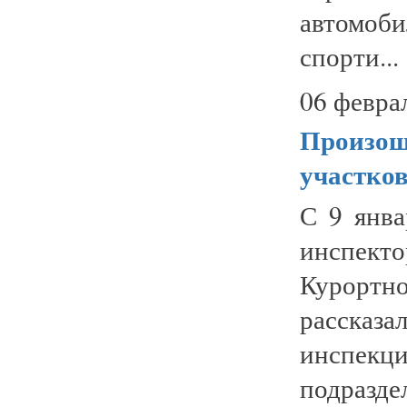
автомоб
спорти...
06 февра
Произош
участко
С 9 янва
инспект
Курортн
рассказ
инспек
подразде