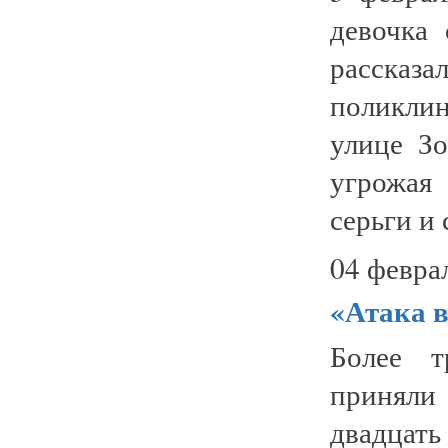
девочка 
рассказал
поликли
улице Зо
угрожая 
серьги и 
04 февра
«Атака в
Более т
приняли
двадцать