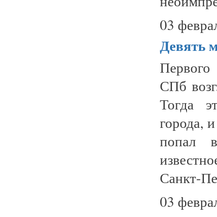
неоимпре
03 февра
Девять м
Первого
СПб возг
Тогда э
города, и
попал в
известное
Санкт-Пет
03 февра