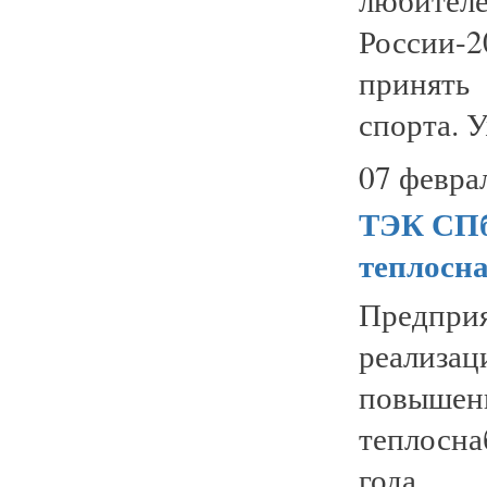
России-2
принять
спорта. У
07 февра
ТЭК СПб
теплосн
Предпри
реализ
повышен
теплосна
года.