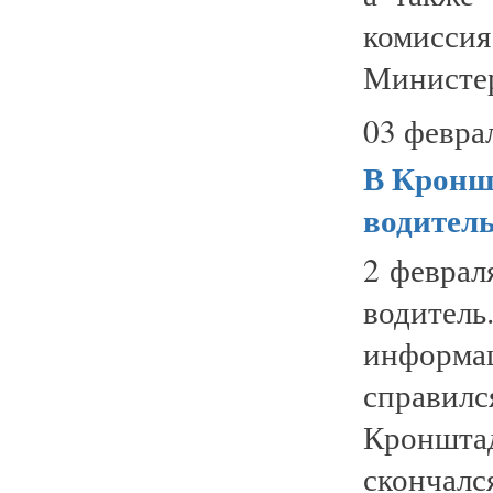
комиссия
Министер
03 февра
В Кронш
водител
2 феврал
водит
информа
справи
Кроншта
сконча