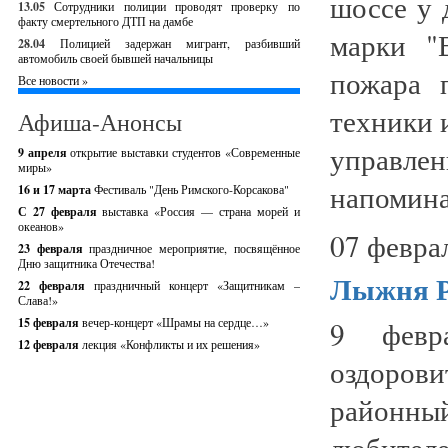
шоссе у 
13.05
Сотрудники полиции проводят проверку по
факту смертельного ДТП на дамбе
марки "
28.04
Полицией задержан мигрант, разбивший
автомобиль своей бывшей начальницы
пожара 
Все новости »
техники 
Афиша-Анонсы
управл
9 апреля
открытие выставки студентов «Современные
миры»
напомина
16 и 17 марта
Фестиваль "День Римского-Корсакова"
С 27 февраля
выставка «Россия — страна морей и
океанов»
07 февра
23 февраля
праздничное мероприятие, посвящённое
Дню защитника Отечества!
Лыжня Р
22 февраля
праздничный концерт «Защитникам –
Слава!»
15 февраля
вечер-концерт «Шрамы на сердце…»
9 февра
12 февраля
лекция «Конфликты и их решения»
оздорови
районны
любите