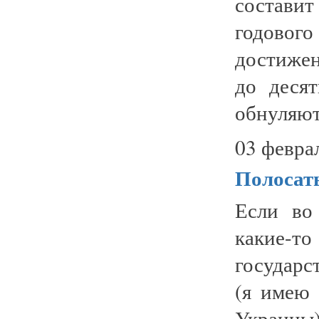
состави
годово
достиже
до деся
обнуляютс
03 февра
Полосаты
Если во
какие-т
государс
(я имею 
Украины