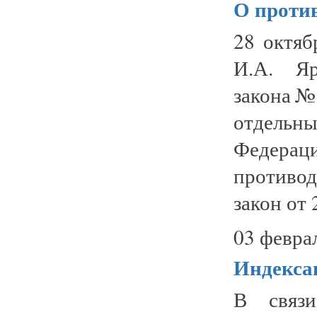
О проти
28 октяб
И.А. Яр
закона№
отдельн
Федерац
противо
закон от 
03 февра
Индекса
В связи