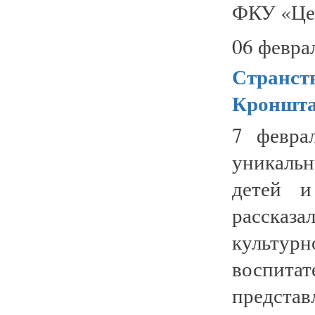
ФКУ «Цен
06 февра
Странст
Кроншта
7 февра
уникаль
детей и
рассказ
культур
воспит
представл