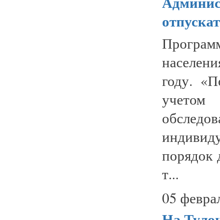
Админис
отпуска
Програм
населени
году. «П
учетом 
обслед
индивид
порядок 
т...
05 февра
На Тулон