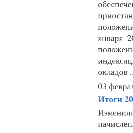
обеспеч
приоста
положен
января 2
положен
индексац
окладов ..
03 февра
Итоги 20
Изменил
начислен