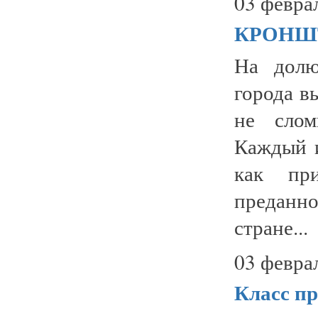
03 февра
КРОНШТ
На долю
города в
не слом
Каждый 
как при
преданно
стране...
03 февра
Класс п