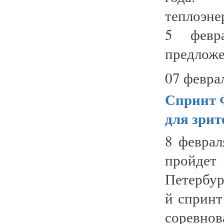
теплоэне
5 февра
предложен
07 февра
Спринт Ф
для зрит
8 феврал
пройдет
Петербур
й спринт
соревнов