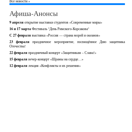
Все новости »
Афиша-Анонсы
9 апреля
открытие выставки студентов «Современные миры»
16 и 17 марта
Фестиваль "День Римского-Корсакова"
С 27 февраля
выставка «Россия — страна морей и океанов»
23 февраля
праздничное мероприятие, посвящённое Дню защитника
Отечества!
22 февраля
праздничный концерт «Защитникам – Слава!»
15 февраля
вечер-концерт «Шрамы на сердце…»
12 февраля
лекция «Конфликты и их решения»