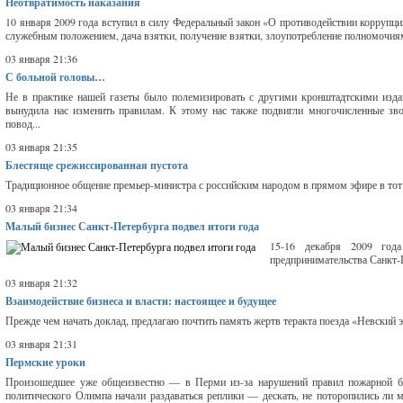
Неотвратимость наказания
10 января 2009 года вступил в силу Федеральный закон «О противодействии коррупци
служебным положением, дача взятки, получение взятки, злоупотребление полномочиям
03 января 21:36
С больной головы…
Не в практике нашей газеты было полемизировать с другими кронштадтскими изда
вынудила нас изменить правилам. К этому нас также подвигли многочисленные зв
повод...
03 января 21:35
Блестяще срежиссированная пустота
Традиционное общение премьер-министра с российским народом в прямом эфире в тот 
03 января 21:34
Малый бизнес Санкт-Петербурга подвел итоги года
15-16 декабря 2009 год
предпринимательства Санкт-П
03 января 21:32
Взаимодействие бизнеса и власти: настоящее и будущее
Прежде чем начать доклад, предлагаю почтить память жертв теракта поезда «Невский 
03 января 21:31
Пермские уроки
Произошедшее уже общеизвестно — в Перми из-за нарушений правил пожарной бе
политического Олимпа начали раздаваться реплики — дескать, не поторопились ли 