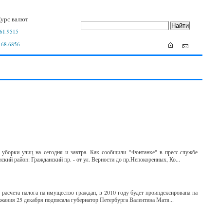
урс валют
61.9515
 68.6856
уборки улиц на сегодня и завтра. Как сообщили "Фонтанке" в пресс-службе
ский район: Гражданский пр. - от ул. Верности до пр.Непокоренных, Ко...
расчета налога на имущество граждан, в 2010 году будет проиндексирована на
жания 25 декабря подписала губернатор Петербурга Валентина Матв...