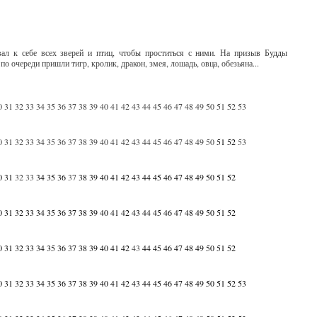
звал к себе всех зверей и птиц, чтобы проститься с ними. На призыв Будды
о очереди пришли тигр, кролик, дракон, змея, лошадь, овца, обезьяна...
0
31
32
33
34
35
36
37
38
39
40
41
42
43
44
45
46
47
48
49
50
51
52
53
0
31
32
33
34
35
36
37
38
39
40
41
42
43
44
45
46
47
48
49
50
51
52
53
0
31
32
33
34
35
36
37
38
39
40
41
42
43
44
45
46
47
48
49
50
51
52
0
31
32
33
34
35
36
37
38
39
40
41
42
43
44
45
46
47
48
49
50
51
52
0
31
32
33
34
35
36
37
38
39
40
41
42
43
44
45
46
47
48
49
50
51
52
0
31
32
33
34
35
36
37
38
39
40
41
42
43
44
45
46
47
48
49
50
51
52
53