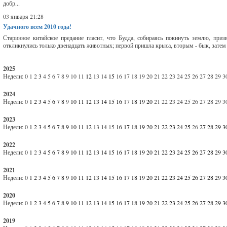
добр...
03 января 21:28
Удачного всем 2010 года!
Старинное китайское предание гласит, что Будда, собираясь покинуть землю, при
откликнулись только двенадцать животных; первой пришла крыса, вторым - бык, затем п
2025
Недели:
0
1
2
3
4
5
6
7
8
9
10
11
12
13
14
15
16
17
18
19
20
21
22
23
24
25
26
27
28
29
3
2024
Недели:
0
1
2
3
4
5
6
7
8
9
10
11
12
13
14
15
16
17
18
19
20
21
22
23
24
25
26
27
28
29
3
2023
Недели:
0
1
2
3
4
5
6
7
8
9
10
11
12
13
14
15
16
17
18
19
20
21
22
23
24
25
26
27
28
29
3
2022
Недели:
0
1
2
3
4
5
6
7
8
9
10
11
12
13
14
15
16
17
18
19
20
21
22
23
24
25
26
27
28
29
3
2021
Недели:
0
1
2
3
4
5
6
7
8
9
10
11
12
13
14
15
16
17
18
19
20
21
22
23
24
25
26
27
28
29
3
2020
Недели:
0
1
2
3
4
5
6
7
8
9
10
11
12
13
14
15
16
17
18
19
20
21
22
23
24
25
26
27
28
29
3
2019