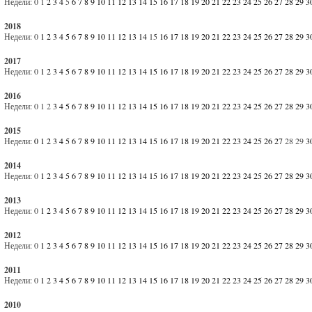
Недели:
0
1
2
3
4
5
6
7
8
9
10
11
12
13
14
15
16
17
18
19
20
21
22
23
24
25
26
27
28
29
3
2018
Недели:
0
1
2
3
4
5
6
7
8
9
10
11
12
13
14
15
16
17
18
19
20
21
22
23
24
25
26
27
28
29
3
2017
Недели:
0
1
2
3
4
5
6
7
8
9
10
11
12
13
14
15
16
17
18
19
20
21
22
23
24
25
26
27
28
29
3
2016
Недели:
0
1
2
3
4
5
6
7
8
9
10
11
12
13
14
15
16
17
18
19
20
21
22
23
24
25
26
27
28
29
3
2015
Недели:
0
1
2
3
4
5
6
7
8
9
10
11
12
13
14
15
16
17
18
19
20
21
22
23
24
25
26
27
28
29
3
2014
Недели:
0
1
2
3
4
5
6
7
8
9
10
11
12
13
14
15
16
17
18
19
20
21
22
23
24
25
26
27
28
29
3
2013
Недели:
0
1
2
3
4
5
6
7
8
9
10
11
12
13
14
15
16
17
18
19
20
21
22
23
24
25
26
27
28
29
3
2012
Недели:
0
1
2
3
4
5
6
7
8
9
10
11
12
13
14
15
16
17
18
19
20
21
22
23
24
25
26
27
28
29
3
2011
Недели:
0
1
2
3
4
5
6
7
8
9
10
11
12
13
14
15
16
17
18
19
20
21
22
23
24
25
26
27
28
29
3
2010