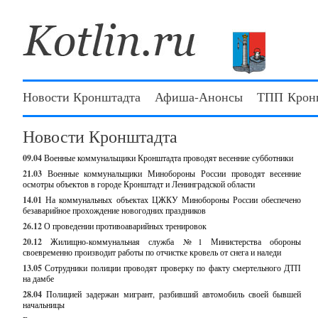
Новости Кронштадта
Афиша-Анонсы
ТПП Крон
Новости Кронштадта
09.04
Военные коммунальщики Кронштадта проводят весенние субботники
21.03
Военные коммунальщики Минобороны России проводят весенние
осмотры объектов в городе Кронштадт и Ленинградской области
14.01
На коммунальных объектах ЦЖКУ Минобороны России обеспечено
безаварийное прохождение новогодних праздников
26.12
О проведении противоаварийных тренировок
20.12
Жилищно-коммунальная служба №1 Министерства обороны
своевременно производит работы по отчистке кровель от снега и наледи
13.05
Сотрудники полиции проводят проверку по факту смертельного ДТП
на дамбе
28.04
Полицией задержан мигрант, разбивший автомобиль своей бывшей
начальницы