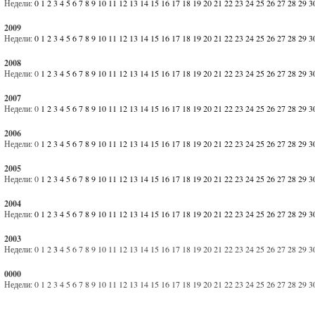
Недели:
0
1
2
3
4
5
6
7
8
9
10
11
12
13
14
15
16
17
18
19
20
21
22
23
24
25
26
27
28
29
3
2009
Недели:
0
1
2
3
4
5
6
7
8
9
10
11
12
13
14
15
16
17
18
19
20
21
22
23
24
25
26
27
28
29
3
2008
Недели:
0
1
2
3
4
5
6
7
8
9
10
11
12
13
14
15
16
17
18
19
20
21
22
23
24
25
26
27
28
29
3
2007
Недели:
0
1
2
3
4
5
6
7
8
9
10
11
12
13
14
15
16
17
18
19
20
21
22
23
24
25
26
27
28
29
3
2006
Недели:
0
1
2
3
4
5
6
7
8
9
10
11
12
13
14
15
16
17
18
19
20
21
22
23
24
25
26
27
28
29
3
2005
Недели:
0
1
2
3
4
5
6
7
8
9
10
11
12
13
14
15
16
17
18
19
20
21
22
23
24
25
26
27
28
29
3
2004
Недели:
0
1
2
3
4
5
6
7
8
9
10
11
12
13
14
15
16
17
18
19
20
21
22
23
24
25
26
27
28
29
3
2003
Недели:
0
1
2
3
4
5
6
7
8
9
10
11
12
13
14
15
16
17
18
19
20
21
22
23
24
25
26
27
28
29
3
0000
Недели:
0
1
2
3
4
5
6
7
8
9
10
11
12
13
14
15
16
17
18
19
20
21
22
23
24
25
26
27
28
29
3