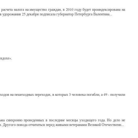
расчета налога на имущество граждан, в 2010 году будет проиндексирована на
в удорожания 25 декабря подписала губернатор Петербурга Валентина...
 вдохе».
одов на пешеходных переходах, в которых 3 человека погибли, а 49 - получили
ьма синхронно проведенных в последние месяцы уходящего года. Но дело не
. Другого повода отчитаться перед живыми ветеранами Великой Отечественн...