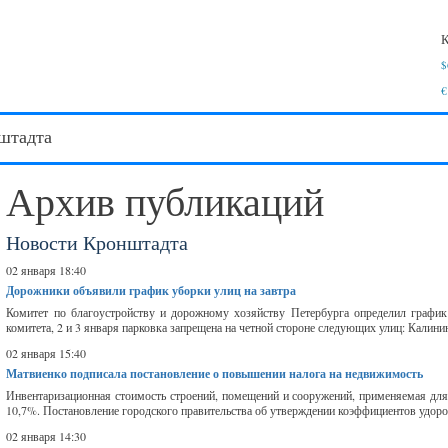
К
$
€
штадта
Архив публикаций
Новости Кронштадта
02 января 18:40
Дорожники объявили график уборки улиц на завтра
Комитет по благоустройству и дорожному хозяйству Петербурга определил график 
комитета, 2 и 3 января парковка запрещена на четной стороне следующих улиц: Калинин
02 января 15:40
Матвиенко подписала постановление о повышении налога на недвижимость
Инвентаризационная стоимость строений, помещений и сооружений, применяемая для 
10,7%. Постановление городского правительства об утверждении коэффициентов удоро
02 января 14:30