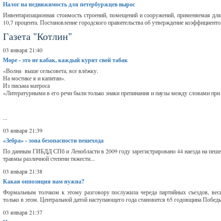
Налог на недвижимость для петербуржцев вырос
Инвентаризационная стоимость строений, помещений и сооружений, применяемая для 
10,7 процента. Постановление городского правительства об утверждение коэффициенто
Газета "Котлин"
03 января 21:40
Море - это не кабак, каждый курит свой табак
«Волна выше сельсовета, все влёжку.
На мостике я и капитан».
Из письма матроса
«Литературными в его речи были только знаки препинания и паузы между словами при
...
03 января 21:39
«Зебра» - зона безопасности пешехода
По данным ГИБДД СПб и Ленобласти в 2009 году зарегистрировано 44 наезда на пешех
травмы различной степени тяжести...
03 января 21:38
Какая оппозиция нам нужна?
Формальным толчком к этому разговору послужила череда партийных съездов, вес
только в этом. Центральной датой наступающего года становится 65 годовщина Победы
03 января 21:37