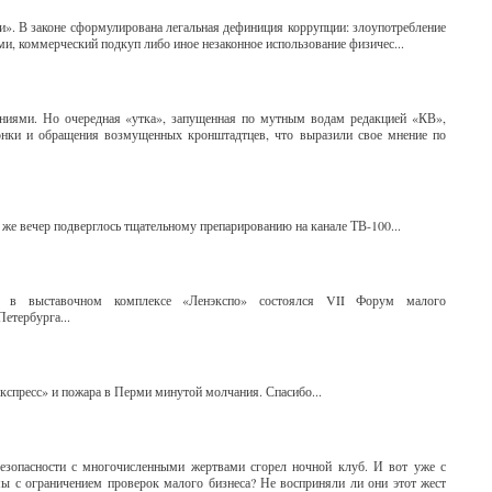
и». В законе сформулирована легальная дефиниция коррупции: злоупотребление
и, коммерческий подкуп либо иное незаконное использование физичес...
ниями. Но очередная «утка», запущенная по мутным водам редакцией «КВ»,
онки и обращения возмущенных кронштадтцев, что выразили свое мнение по
же вечер подверглось тщательному препарированию на канале ТВ-100...
а в выставочном комплексе «Ленэкспо» состоялся VII Форум малого
етербурга...
экспресс» и пожара в Перми минутой молчания. Спасибо...
зопасности с многочисленными жертвами сгорел ночной клуб. И вот уже с
мы с ограничением проверок малого бизнеса? Не восприняли ли они этот жест