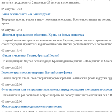
августа и продолжается 2 недели до 27 августа включительно...
05 августа 19:43
Ваша безопасность – в Ваших руках!
Терроризм прочно вошел в нашу повседневную жизнь. Временное затишье не должно н
время...
05 августа 19:42
«Власть и гражданское общество» Кровь на белых манжетах
В первой половине прошлого века одни народы Европы, решив наказать германцев за
своих государей, правителей и дипломатических миссий растоптали честь и достоинство
05 августа 19:40
«Закон и человек» Горим, братцы! Горим!
По информации Отдела Госпожнадзора Кронштадтского района СПб в районе за 6 месяце
03 августа 22:10
Героико-трагическая операция Балтийского флота
В конце августа 1941г. был совершен прорыв кораблей Балтийского флота и других суд
03 августа 22:06
Флот на мели или не праздничные заметки перед последним июльским воскресе
Наша газета не раз поднимала острые вопросы по поводу нынешнего состояния дел в 
03 августа 22:00
Межгосударственное деловое сотрудничество
В конце 2004 г. и в 2005 г. произошло заметное оживление российско-египетских с