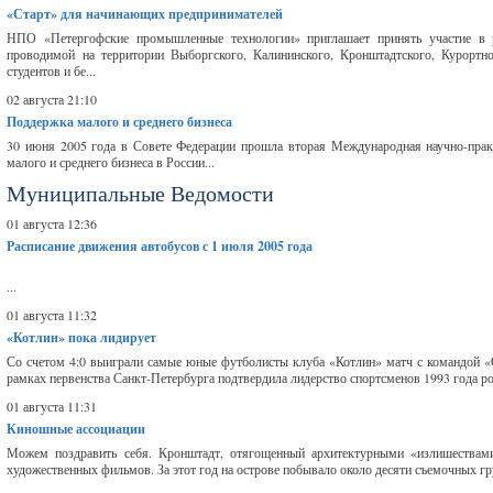
«Старт» для начинающих предпринимателей
НПО «Петергофские промышленные технологии» приглашает принять участие в 
проводимой на территории Выборгского, Калининского, Кронштадтского, Курортн
студентов и бе...
02 августа 21:10
Поддержка малого и среднего бизнеса
30 июня 2005 года в Совете Федерации прошла вторая Международная научно-прак
малого и среднего бизнеса в России...
Муниципальные Ведомости
01 августа 12:36
Расписание движения автобусов с 1 июля 2005 года
...
01 августа 11:32
«Котлин» пока лидирует
Со счетом 4:0 выиграли самые юные футболисты клуба «Котлин» матч с командой «О
рамках первенства Санкт-Петербурга подтвердила лидерство спортсменов 1993 года ро
01 августа 11:31
Киношные ассоциации
Можем поздравить себя. Кронштадт, отягощенный архитектурными «излишествами»
художественных фильмов. За этот год на острове побывало около десяти съемочных гр