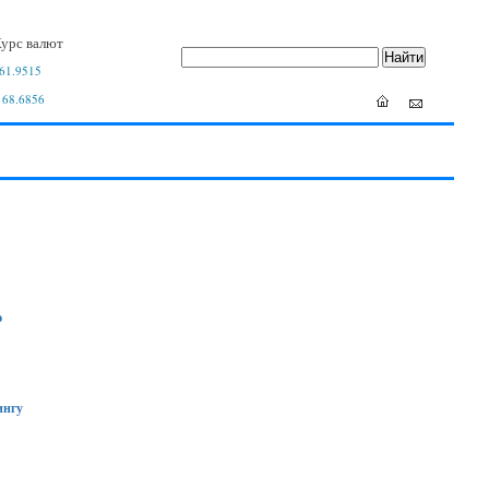
урс валют
61.9515
 68.6856
ю
ингу