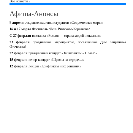
Все новости »
Афиша-Анонсы
9 апреля
открытие выставки студентов «Современные миры»
16 и 17 марта
Фестиваль "День Римского-Корсакова"
С 27 февраля
выставка «Россия — страна морей и океанов»
23 февраля
праздничное мероприятие, посвящённое Дню защитника
Отечества!
22 февраля
праздничный концерт «Защитникам – Слава!»
15 февраля
вечер-концерт «Шрамы на сердце…»
12 февраля
лекция «Конфликты и их решения»