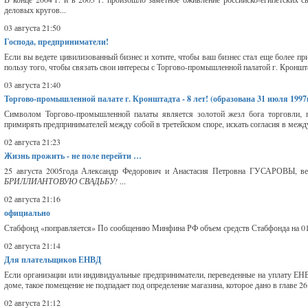
деловых кругов...
03 августа 21:50
Господа, предприниматели!
Если вы ведете цивилизованный бизнес и хотите, чтобы ваш бизнес стал еще более 
пользу того, чтобы связать свои интересы с Торгово-промышленной палатой г. Кроншта
03 августа 21:40
Торгово-промышленной палате г. Кронштадта - 8 лет! (образована 31 июля 1997г
Символом Торгово-промышленной палаты является золотой жезл бога торговли, п
примирять предпринимателей между собой в третейском споре, искать согласия в межд
02 августа 21:23
Жизнь прожить - не поле перейти …
25 августа 2005года Александр Федорович и Анастасия Петровна ГУСАРОВЫ, вет
БРИЛЛИАНТОВУЮ СВАДЬБУ!
...
02 августа 21:16
официально
Стабфонд «поправляется» По сообщению Минфина РФ объем средств Стабфонда на 01.07
02 августа 21:14
Для плательщиков ЕНВД
Если организации или индивидуальные предприниматели, переведенные на уплату Е
доме, такое помещение не подпадает под определение магазина, которое дано в главе 26
02 августа 21:12