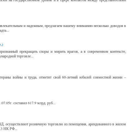
привлекательным и надежным, предлагаем вашему вниманию несколько доводов в
дта...
.)
ризванный прекращать споры и мирить врагов, а в современном контексте,
ународной торговле...
ераны войны и труда, отметят свой 60-летний юбилей совместной жизни –
.05г. составил 617.9 млрд. руб...
НВД, осуществляют розничную торговлю из помещения, арендованного в жилом
.3 НК РФ...