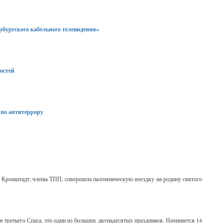
рбургского кабельного телевидения»
остей
 по антитеррору
. Кронштадт, члены ТПП, совершила паломническую поездку на родину святого
 третьего Спаса, это один из больших двунадесятых праздников. Начинается 14