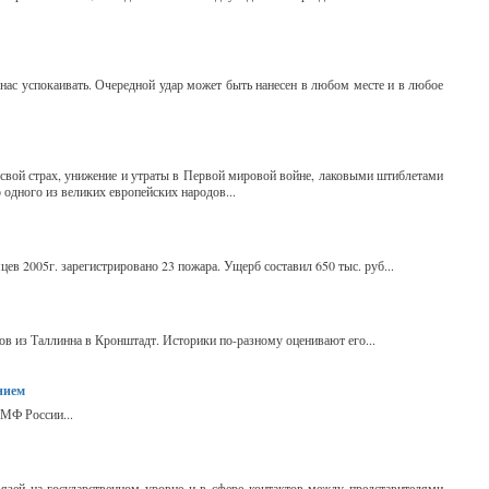
ас успокаивать. Очередной удар может быть нанесен в любом месте и в любое
 свой страх, унижение и утраты в Первой мировой войне, лаковыми штиблетами
 одного из великих европейских народов...
в 2005г. зарегистрировано 23 пожара. Ущерб составил 650 тыс. руб...
ов из Таллинна в Кронштадт. Историки по-разному оценивают его...
нием
ВМФ России...
вязей на государственном уровне и в сфере контактов между представителями