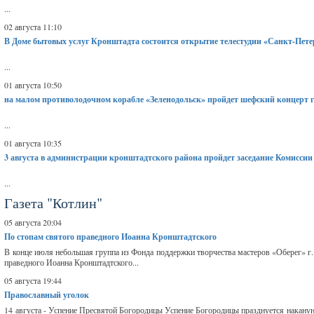
...
02 августа 11:10
В Доме бытовых услуг Кронштадта состоится открытие телестудии «Санкт-Пете
...
01 августа 10:50
на малом противолодочном корабле «Зеленодольск» пройдет шефский концерт г
...
01 августа 10:35
3 августа в администрации кронштадтского района пройдет заседание Комиссии
...
Газета "Котлин"
05 августа 20:04
По стопам святого праведного Иоанна Кронштадтского
В конце июля небольшая группа из Фонда поддержки творчества мастеров «Оберег» г
праведного Иоанна Кронштадтского...
05 августа 19:44
Православный уголок
14 августа - Успение Пресвятой Богородицы Успение Богородицы празднуется накануне