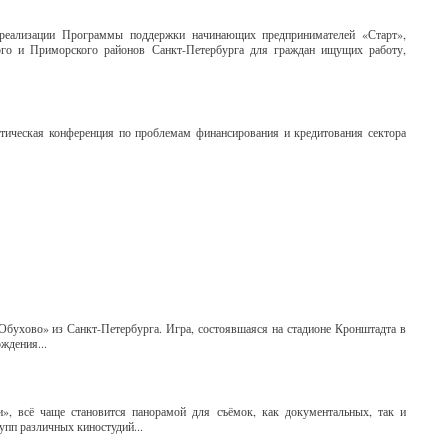
реализации Программы поддержки начинающих предпринимателей «Старт»,
ого и Приморского районов Санкт-Петербурга для граждан ищущих работу,
тическая конференция по проблемам финансирования и кредитования сектора
бухово» из Санкт-Петербурга. Игра, состоявшаяся на стадионе Кронштадта в
ждения...
, всё чаще становится панорамой для съёмок, как документальных, так и
упп различных киностудий...