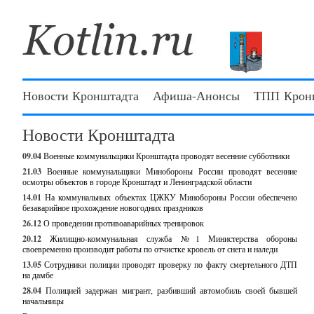
Новости Кронштадта
Афиша-Анонсы
ТПП Крон
Новости Кронштадта
09.04
Военные коммунальщики Кронштадта проводят весенние субботники
21.03
Военные коммунальщики Минобороны России проводят весенние
осмотры объектов в городе Кронштадт и Ленинградской области
14.01
На коммунальных объектах ЦЖКУ Минобороны России обеспечено
безаварийное прохождение новогодних праздников
26.12
О проведении противоаварийных тренировок
20.12
Жилищно-коммунальная служба №1 Министерства обороны
своевременно производит работы по отчистке кровель от снега и наледи
13.05
Сотрудники полиции проводят проверку по факту смертельного ДТП
на дамбе
28.04
Полицией задержан мигрант, разбивший автомобиль своей бывшей
начальницы