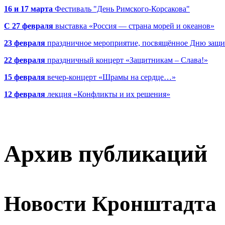
16 и 17 марта
Фестиваль "День Римского-Корсакова"
С 27 февраля
выставка «Россия — страна морей и океанов»
23 февраля
праздничное мероприятие, посвящённое Дню защи
22 февраля
праздничный концерт «Защитникам – Слава!»
15 февраля
вечер-концерт «Шрамы на сердце…»
12 февраля
лекция «Конфликты и их решения»
Архив публикаций
Новости Кронштадта