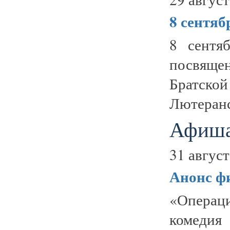
8 сентяб
8 сентя
посвяще
Братско
Лютеранс
Афиша
31 август
Анонс ф
«Операци
комедия