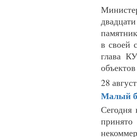
Министе
двадцат
памятник
в своей 
глава К
объектов
28 август
Малый б
Сегодня 
принят
некоммер