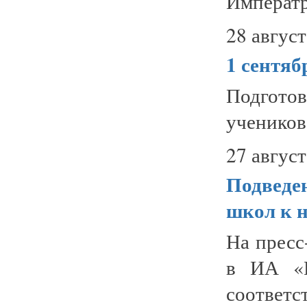
Императр
28 август
1 сентяб
Подгото
учеников 
27 август
Подведе
школ к н
На пресс
в ИА «Р
соотве