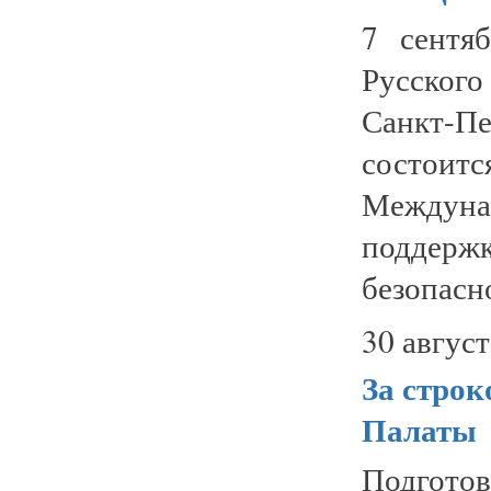
7 сентя
Русского
Санкт-П
состои
Междун
поддерж
безопасн
30 август
За строк
Палаты
Подгото