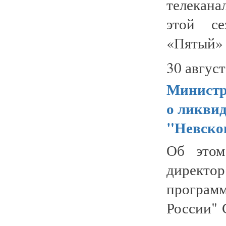
телекан
этой се
«Пятый» 
30 август
Министр
о ликвид
"Невског
Об этом
директо
программ
России" 