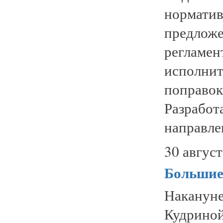
нормати
предлож
регла
исполни
поправо
Разраб
направлен
30 август
Большие
Накануне
Кудрино