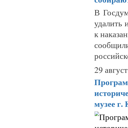
В Госдум
удалить 
к наказа
сообщи
российско
29 август
Програм
историч
музее г.