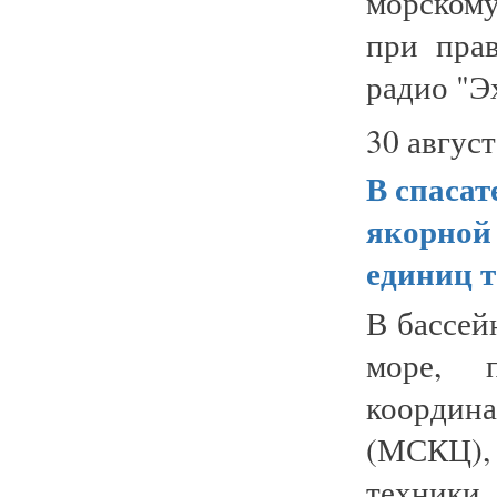
морском
при прав
радио "Эх
30 август
В спасат
якорной 
единиц 
В бассей
море, п
координ
(МСКЦ),
техники..