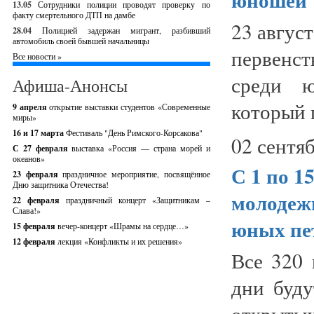
13.05
Сотрудники полиции проводят проверку по
факту смертельного ДТП на дамбе
23 авгус
28.04
Полицией задержан мигрант, разбивший
автомобиль своей бывшей начальницы
первенст
Все новости »
среди ю
Афиша-Анонсы
который 
9 апреля
открытие выставки студентов «Современные
миры»
16 и 17 марта
Фестиваль "День Римского-Корсакова"
02 сентяб
С 27 февраля
выставка «Россия — страна морей и
океанов»
С 1 по 1
23 февраля
праздничное мероприятие, посвящённое
Дню защитника Отечества!
молодежн
22 февраля
праздничный концерт «Защитникам –
Слава!»
юных пе
15 февраля
вечер-концерт «Шрамы на сердце…»
12 февраля
лекция «Конфликты и их решения»
Все 320 
дни буду
открытых