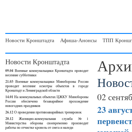
Новости Кронштадта
Афиша-Анонсы
ТПП Кроншт
Архи
Новости Кронштадта
09.04
Военные коммунальщики Кронштадта проводят
весенние субботники
Новос
21.03
Военные коммунальщики Минобороны России
проводят весенние осмотры объектов в городе
Кронштадт и Ленинградской области
02 сентяб
14.01
На коммунальных объектах ЦЖКУ Минобороны
России обеспечено безаварийное прохождение
новогодних праздников
23 авгус
26.12
О проведении противоаварийных тренировок
первенст
20.12
Жилищно-коммунальная служба №1
Министерства обороны своевременно производит
работы по отчистке кровель от снега и наледи
юношей