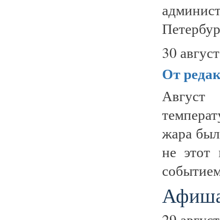
админис
Петербург
30 август
От реда
Август
температ
жара был
не этот
событием 
Афиша
29 август