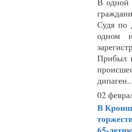
В одной
граждан
Судя по 
одном и
зарегис
Прибыл 
происше
дипаген..
02 февра
В Кронш
торжест
65-лети