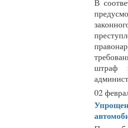
В соотве
предусмо
законн
престу
правона
требован
штраф 
админист
02 февра
Упрощенн
автомоб