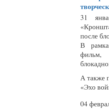
творческ
31 янв
«Кроншта
после бл
В рамка
фильм,
блокадно
А также 
«Эхо войн
04 февра