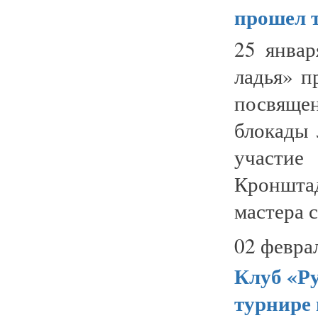
прошел 
25 янва
ладья» п
посвяще
блокады 
участие
Кроншта
мастера с
02 февра
Клуб «Ру
турнире 