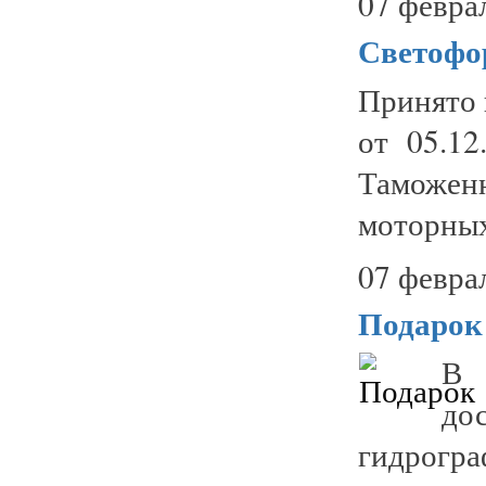
07 февра
Светофо
Принято 
от 05.1
Таможен
моторных
07 февра
Подарок
В 
до
гидрогр