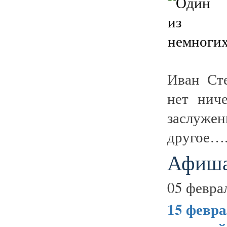
Иван Ст
нет ниче
заслуже
другое….
Афиша
05 февра
15 февра