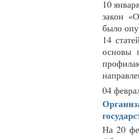
10 январ
закон «
было опу
14 стате
основы 
профил
направлен
04 февра
Организа
государ
На 20 фе