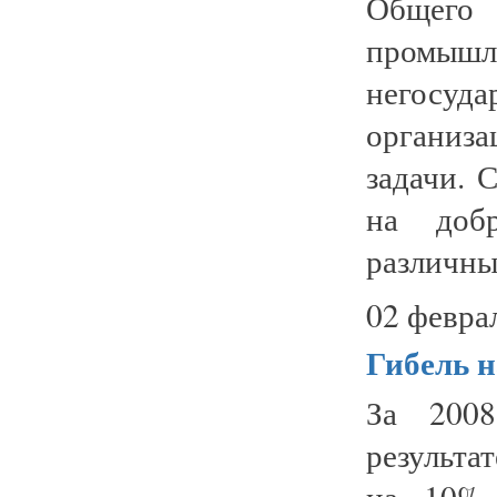
Общег
промыш
негосу
организ
задачи. 
на добр
различны
02 февра
Гибель н
За 200
результа
на 10% 