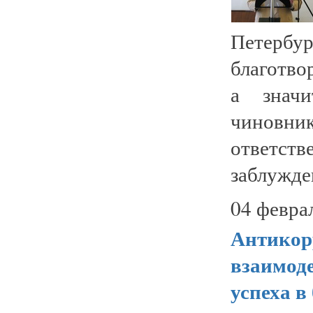
Петерб
благотво
а значи
чиновни
ответст
заблужден
04 февра
Антикор
взаимод
успеха в