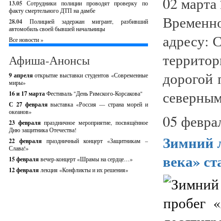
02 марта
13.05
Сотрудники полиции проводят проверку по
факту смертельного ДТП на дамбе
Временно
28.04
Полицией задержан мигрант, разбивший
автомобиль своей бывшей начальницы
адресу: 
Все новости »
террито
Афиша-Анонсы
дорогой 
9 апреля
открытие выставки студентов «Современные
миры»
северным
16 и 17 марта
Фестиваль "День Римского-Корсакова"
С 27 февраля
выставка «Россия — страна морей и
океанов»
05 февра
23 февраля
праздничное мероприятие, посвящённое
Дню защитника Отечества!
Зимний 
22 февраля
праздничный концерт «Защитникам –
Слава!»
века» ст
15 февраля
вечер-концерт «Шрамы на сердце…»
12 февраля
лекция «Конфликты и их решения»