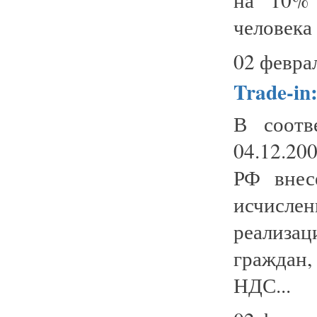
человека 
02 февра
Trade-in:
В соотв
04.12.20
РФ внес
исчислен
реализа
граждан
НДС...