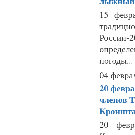
лыжный 
15 февр
традиц
России
определе
погоды...
04 февра
20 февра
членов 
Кроншта
20 февр