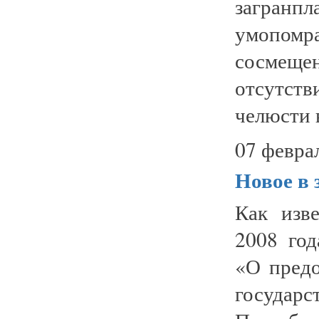
загран
умопомр
сосмеще
отсутст
челюсти в
07 февра
Новое в 
Как изв
2008 год
«О предо
госуда