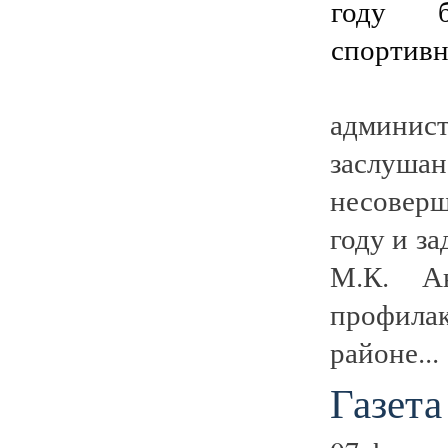
админис
заслушан
несовер
году и з
М.К. Ан
профила
районе...
Газета