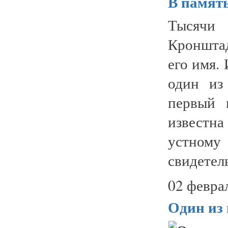
В памят
Тысячи
Кронштад
его имя.
один из
первый 
известна
устном
свидетель
02 февра
Один из