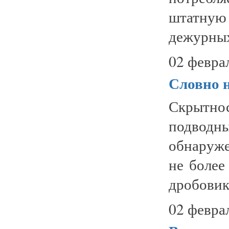
штатную
дежурных
02 февра
Словно 
Скрытно
подводн
обнаруж
не более
дробовика
02 февра