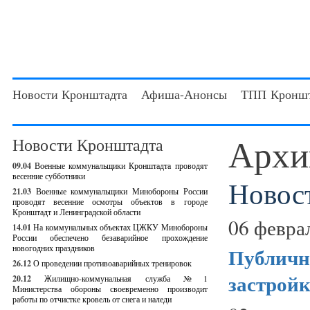
Новости Кронштадта
Афиша-Анонсы
ТПП Кроншт
Архи
Новости Кронштадта
09.04
Военные коммунальщики Кронштадта проводят
весенние субботники
Новос
21.03
Военные коммунальщики Минобороны России
проводят весенние осмотры объектов в городе
Кронштадт и Ленинградской области
06 февра
14.01
На коммунальных объектах ЦЖКУ Минобороны
России обеспечено безаварийное прохождение
новогодних праздников
Публичн
26.12
О проведении противоаварийных тренировок
застрой
20.12
Жилищно-коммунальная служба №1
Министерства обороны своевременно производит
работы по отчистке кровель от снега и наледи