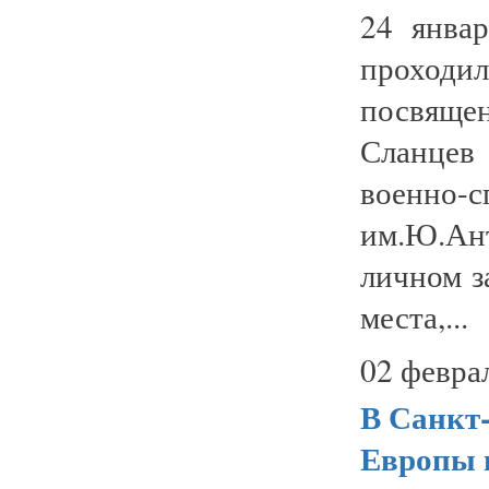
24 янва
проходил
посвяще
Сланцев
военно
им.Ю.Ан
личном з
места,...
02 февра
В Санкт
Европы 