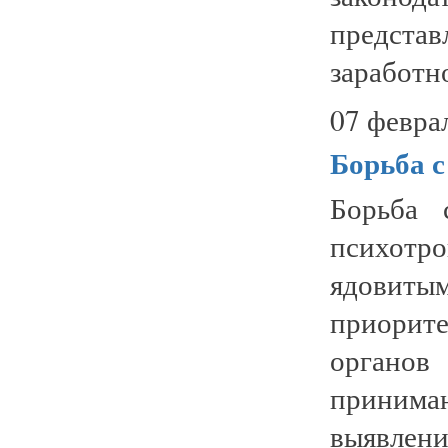
предст
заработно
07 февра
Борьба с
Борьба 
психот
ядовиты
приорит
органо
приним
выявле