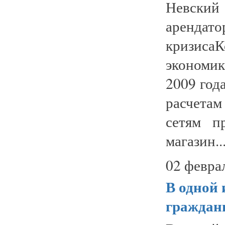
Невский
аренда
кризисаК
экономик
2009 год
расчета
сетям п
магазин..
02 февра
В одной
граждан