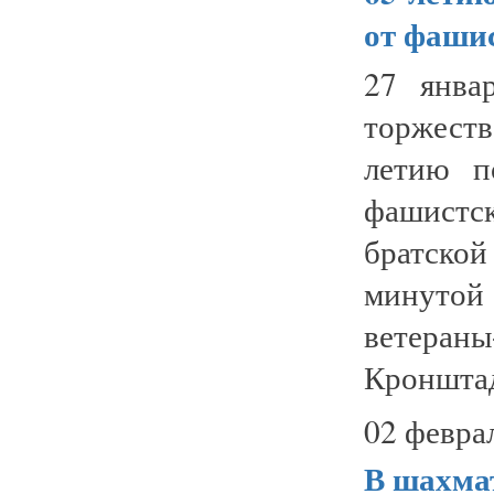
от фаши
27 янва
торжест
летию п
фашистс
братской
минутой 
ветера
Кронштад
02 февра
В шахма