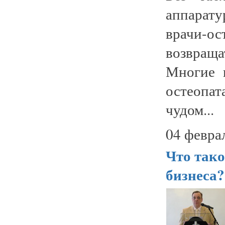
аппарат
врачи-ос
возвращ
Многие 
остеопа
чудом...
04 февра
Что тако
бизнеса?