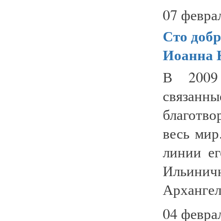
07 февра
Сто доб
Иоанна 
В 2009 
связанны
благотв
весь мир
линии е
Ильиничн
Архангель
04 февра