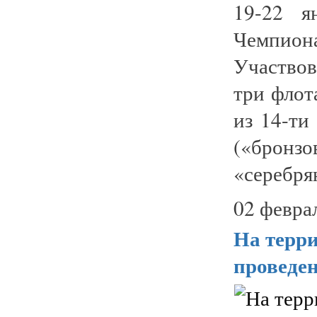
19-22 я
Чемпио
Участвов
три флот
из 14-ти
(«бронзо
«серебря
02 февра
На терри
проведе