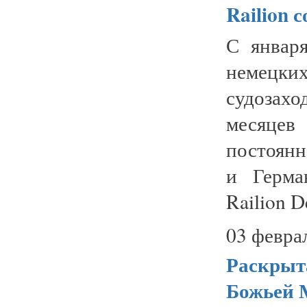
Railion 
С января
немецких
судозахо
месяцев
постоянн
и Герма
Railion D
03 февра
Раскрыт
Божьей 