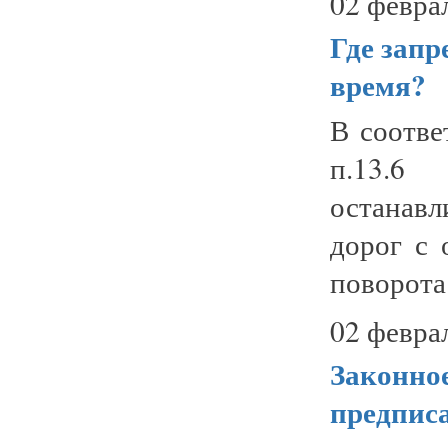
02 февра
Где запр
время?
В соотве
п.13.6
останав
дорог с 
поворота.
02 февра
Законное
предпис