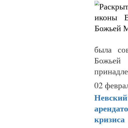
была со
Божье
принадле
02 февра
Невский 
арендато
кризиса