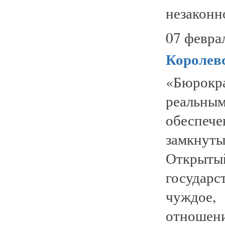
незаконно
07 февра
Королев
«Бюрокра
реальн
обеспече
замкну
Открыт
государ
чуждое,
отношению