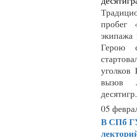
Традици
пробег 
экипажа 
Герою с
стартова
уголков 
вызов л
десятигр.
05 февра
В СПб Г
лекторий