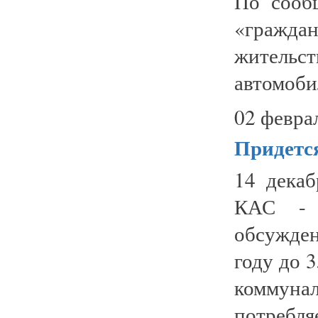
По сооб
«гражда
жительст
автомоби
02 февра
Придетс
14 декаб
КАС - 
обсужде
году до 
коммуна
потребл