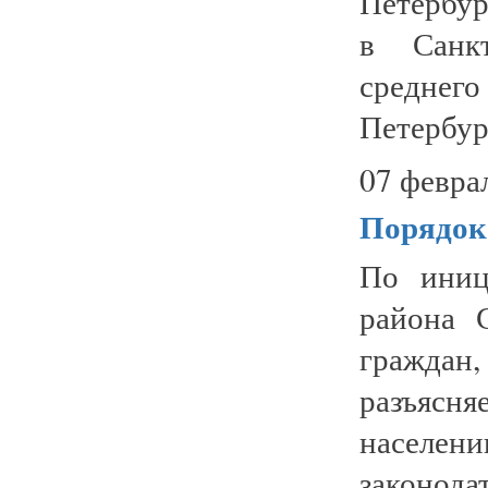
Петербур
в Санкт
среднег
Петербург
07 февра
Порядок
По иниц
района 
граждан,
разъясн
населе
законода