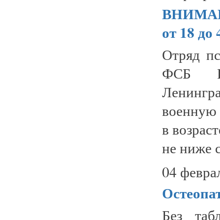
ВНИМАНИ
от 18 до 
Отряд п
ФСБ Р
Ленинг
военную 
в возрас
не ниже с
04 февра
Остеопат
Без таб