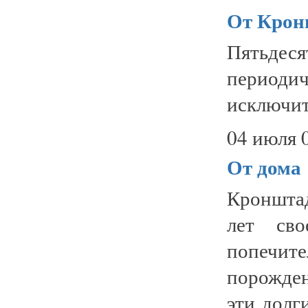
От Крон
Пятьдес
периоди
исключит
04 июля 
От дома
Кронштад
лет сво
попечите
порожден
эти долг