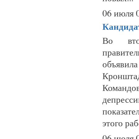
06 июля 
Кандида
Во вто
правител
объяви
Кроншта
Командо
депресси
показате
этого раб
06 июля 