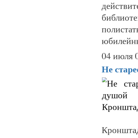
действи
библиот
полиста
юбилейны
04 июля 
Не стар
Кронштад