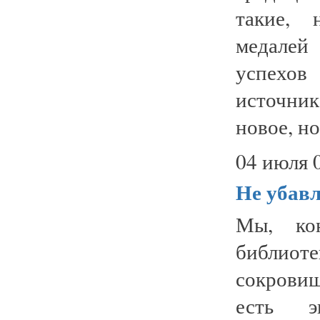
такие, 
медалей
успехов
источни
новое, но
04 июля 
Не убавл
Мы, кон
библиот
сокровищ
есть э