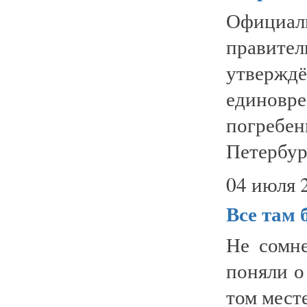
Официа
правит
утверж
единовр
погребе
Петербург
04 июля 
Все там 
Не сомне
поняли о
том мест