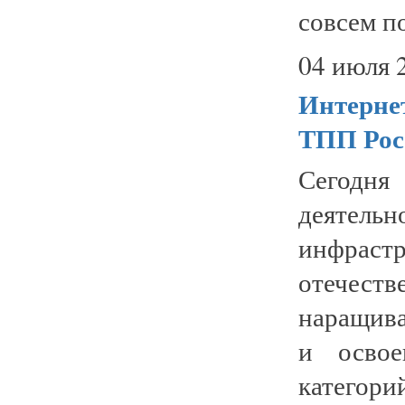
совсем п
04 июля 
Интернет
ТПП Рос
Сегодня
деятель
инфраст
отечес
наращива
и освое
категори