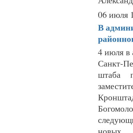
06 июля 
В админ
районног
4 июля в
Санкт-Пе
штаба п
замес
Кронштад
Богомоло
следующи
новых...