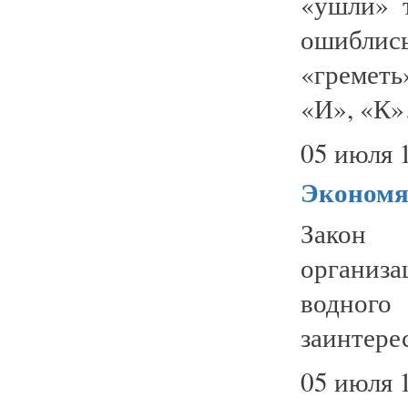
«ушли» 
ошиблись
«греметь»
«И», «К»…
05 июля 
Экономя
Закон
организ
водног
заинтере
05 июля 