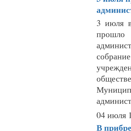
админис
3 июля 
прошло
админис
собрани
учрежд
обществ
Муницип
админист
04 июля 
В прибр