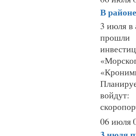
В районе
3 июля в
прошл
инвести
«Морс
«Кроним
Планируе
войдут:
скоропорт
06 июля 
3 июля п