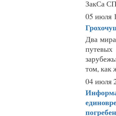
ЗакСа СПб
05 июля 
Грохочу
Два мира
путевых 
зарубежь
том, как 
04 июля 
Информа
единовр
погребе