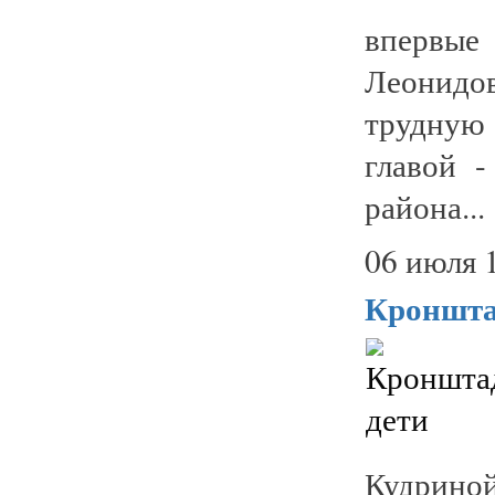
впервые
Леонидо
трудную
главой 
района...
06 июля 
Кроншта
Кудрино