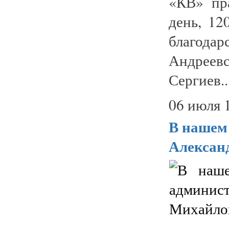
«КВ» пр
день, 12
благод
Андреев
Сергиев..
06 июля 
В нашем 
Алекса