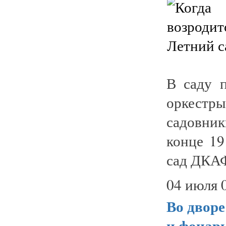
В саду 
оркест
садовни
конце 19
сад ДКАФ
04 июля 
Во дворе
и фонарь