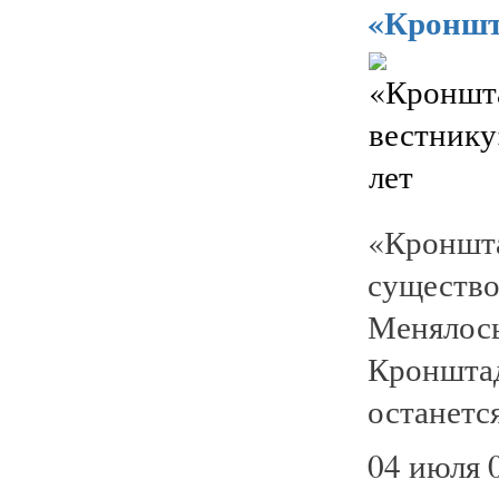
«Кроншта
«Кроншт
существ
Менялось
Кронштад
останется
04 июля 