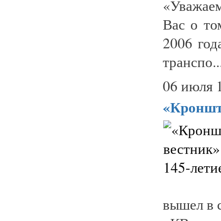
«Уважае
Вас о то
2006 год
транспо..
06 июля 
«Кроншт
вышел в 