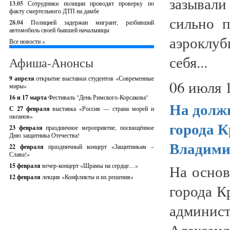
зазывал
13.05
Сотрудники полиции проводят проверку по
факту смертельного ДТП на дамбе
сильно п
28.04
Полицией задержан мигрант, разбивший
автомобиль своей бывшей начальницы
аэроклу
Все новости »
себя...
Афиша-Анонсы
9 апреля
открытие выставки студентов «Современные
06 июля 
миры»
16 и 17 марта
Фестиваль "День Римского-Корсакова"
На долж
С 27 февраля
выставка «Россия — страна морей и
океанов»
города 
23 февраля
праздничное мероприятие, посвящённое
Дню защитника Отечества!
Владими
22 февраля
праздничный концерт «Защитникам –
Слава!»
15 февраля
вечер-концерт «Шрамы на сердце…»
На осно
12 февраля
лекция «Конфликты и их решения»
города К
админис
Александ