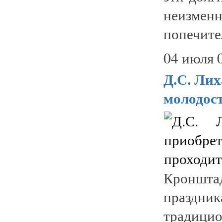
неизме
попечител
04 июля 
Д.С. Лих
молодост
Кроншт
праздн
традици