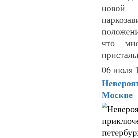
новой 
наркоза
положен
что мн
присталь
06 июля 
Невероя
Москве