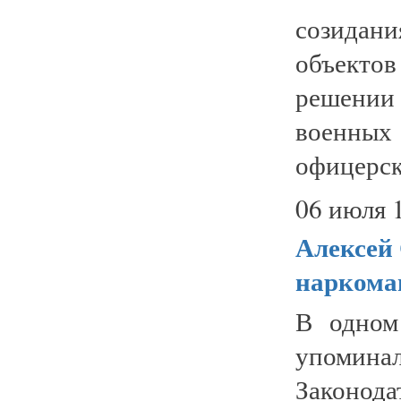
созидани
объект
решении
военных
офицерск
06 июля 
Алексей
наркоман
В одном
упомин
Законод