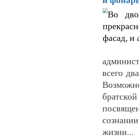
админис
всего дв
Возможн
братско
посвящен
сознани
жизни...