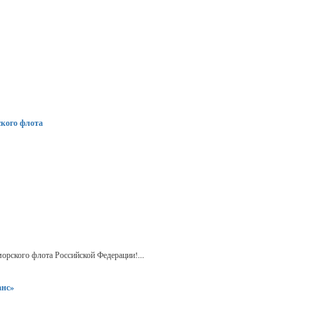
ского флота
рского флота Российской Федерации!...
анс»