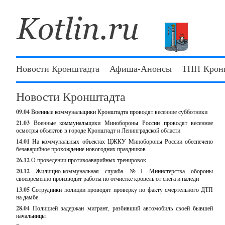
Новости Кронштадта
Афиша-Анонсы
ТПП Крон
Новости Кронштадта
09.04
Военные коммунальщики Кронштадта проводят весенние субботники
21.03
Военные коммунальщики Минобороны России проводят весенние
осмотры объектов в городе Кронштадт и Ленинградской области
14.01
На коммунальных объектах ЦЖКУ Минобороны России обеспечено
безаварийное прохождение новогодних праздников
26.12
О проведении противоаварийных тренировок
20.12
Жилищно-коммунальная служба №1 Министерства обороны
своевременно производит работы по отчистке кровель от снега и наледи
13.05
Сотрудники полиции проводят проверку по факту смертельного ДТП
на дамбе
28.04
Полицией задержан мигрант, разбивший автомобиль своей бывшей
начальницы