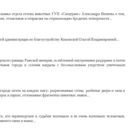
альника отдела отлова животных ГУП «Спецтранс» Александра Виляева о том,
не, отлавливая и отправляя на стериализацию бродячих четвероногих...
ной администрации по благоустройству Кошовской Ольгой Владимировной...
перешли границы Римской империи, ослабленной внутренними раздорами и почти
тывая города и селения вандалы с бессмысленным упорством уничтожали
городе почти на каждом шагу: разрисованные стены, разбитые двери и окна в
верах и парках, отломанные фрагменты памятных знаков...
х, кто неравнодушен к судьбам маленьких и не очень маленьких человечков,
лавного-папы и мамы...