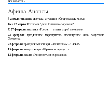
Все новости »
Афиша-Анонсы
9 апреля
открытие выставки студентов «Современные миры»
16 и 17 марта
Фестиваль "День Римского-Корсакова"
С 27 февраля
выставка «Россия — страна морей и океанов»
23 февраля
праздничное мероприятие, посвящённое Дню защитника
Отечества!
22 февраля
праздничный концерт «Защитникам – Слава!»
15 февраля
вечер-концерт «Шрамы на сердце…»
12 февраля
лекция «Конфликты и их решения»