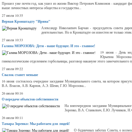
Прошел уже почти год, как ушел из жизни Виктор Петрович Климонов - кандидат фил
выше личностных интересы общества и государства...
27 июля 10:35
Верная Кронштадту "Ирина"
Александр Николаевич Барчан - председатель совета дир
деятельностью. Но в Кронштадте он известен не только этим.
27 июля 10:33
Галина МОРОЗОВА: Дети - наше будущее. И это - главное!
19 июня - День мед
Юрьевна Морозова 
гинекологическим отделением горбольницы, разговор накануне этого замечательного пр
27 июля 09:22
Свалок станет меньше
16 июня состоялось очередное заседание Муниципального совета, на котором присут
В.А. Власов, А.В. Карпов, А.Э. Шеин, Г.Ю. Морозова...
26 июля 00:16
О передаче объектов собственности
На внеочередном заседании Муниципального
Зоренко, В.А. Станкевич, Е.Ю. Лучников, Н.
26 июля 00:11
Тамара Зоренко: Мы работаем для людей!
О будничных заботах Совета, о возмо