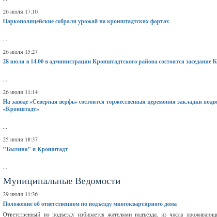
26 июля 17:10
Наркополицейские собрали урожай на кронштадтских фортах
...
26 июля 15:27
28 июля в 14.00 в администрации Кронштадтского района состоится заседание 
...
26 июля 11:14
На заводе «Северная верфь» состоится торжественная церемония закладки подво
«Кронштадт»
...
25 июля 18:37
"Былина" и Кронштадт
...
Муниципальные Ведомости
29 июля 11:36
Положение об ответственном по подъезду многоквартирного дома
Ответственный по подъезду избирается жителями подъезда, из числа проживаю