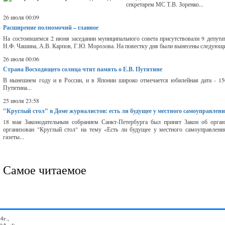
секретарем МС Т.В. Зоренко...
26 июля 00:09
Расширение полномочий – главное
На состоявшемся 2 июня заседании муниципального совета присутствовали 9 депутат
Н.Ф. Чашина, А.В. Карпов, Г.Ю. Морозова. На повестку дня были вынесены следующи
26 июля 00:06
Страна Восходящего солнца чтит память о Е.В. Путятине
В нынешнем году и в России, и в Японии широко отмечается юбилейная дата - 150
Путятина...
25 июля 23:58
"Круглый стол" в Доме журналистов: есть ли будущее у местного самоуправлен
18 мая Законодательным собранием Санкт-Петербурга был принят Закон об орган
организован "Круглый стол" на тему «Есть ли будущее у местного самоуправления
газеты...
Самое читаемое
4г.,