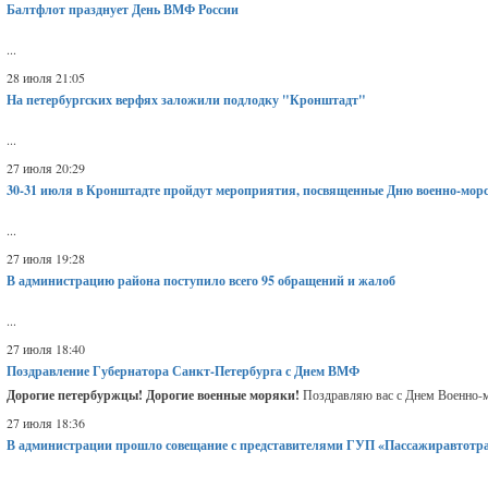
Балтфлот празднует День ВМФ России
...
28 июля 21:05
На петербургских верфях заложили подлодку "Кронштадт"
...
27 июля 20:29
30-31 июля в Кронштадте пройдут мероприятия, посвященные Дню военно-мор
...
27 июля 19:28
В администрацию района поступило всего 95 обращений и жалоб
...
27 июля 18:40
Поздравление Губернатора Санкт-Петербурга с Днем ВМФ
Дорогие петербуржцы! Дорогие военные моряки!
Поздравляю вас с Днем Военно-мо
27 июля 18:36
В администрации прошло совещание с представителями ГУП «Пассажиравтотр
...