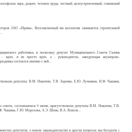
ософских наук, доцент, человек труда, честный, целеустремленный, ставивший
екторов ЗАО «Ирина». Возглавляемый им коллектив занимается строительной
..
ицинского работника, и поскольку депутат Муниципального Совета Галина
- врач, и не просто врач, а - руководитель, заведующая акушерско-
аздника состоялся именно с ней...
ствовали депутаты: В.М. Никитин, Т.В. Зоренко, Е.Ю. Лучников, Н.Ф. Чашина,
 совета, состоявшемся 9 июня, присутствовали депутаты В.М. Никитин, Т.В.
Ф. Чашина, Г.Ю. Морозова, А.Э. Шеин, В.А. Власов...
жностях депутатов, о новом законодательстве и других вопросах мы беседуем с