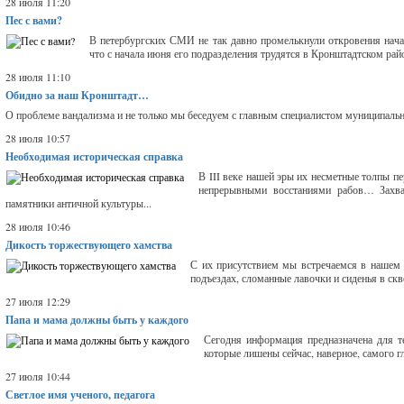
28 июля 11:20
Пес с вами?
В петербургских СМИ не так давно промелькнули откровения нач
что с начала июня его подразделения трудятся в Кронштадтском райо
28 июля 11:10
Обидно за наш Кронштадт…
О проблеме вандализма и не только мы беседуем с главным специалистом муниципаль
28 июля 10:57
Необходимая историческая справка
В III веке нашей эры их несметные толпы 
непрерывными восстаниями рабов… Захва
памятники античной культуры...
28 июля 10:46
Дикость торжествующего хамства
С их присутствием мы встречаемся в нашем 
подъездах, сломанные лавочки и сиденья в ск
27 июля 12:29
Папа и мама должны быть у каждого
Сегодня информация предназначена для те
которые лишены сейчас, наверное, самого г
27 июля 10:44
Светлое имя ученого, педагога