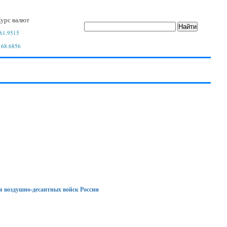
урс валют
61.9515
 68.6856
я воздушно-десантных войск России