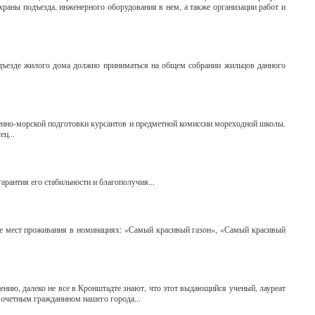
храны подъезда, инженерного оборудования в нем, а также организации работ и
дъезде жилого дома должно приниматься на общем собрании жильцов данного
енно-морской подготовки курсантов и предметной комиссии мореходной школы.
ц...
арантия его стабильности и благополучия...
ние мест проживания в номинациях: «Самый красивый газон», «Самый красивый
нию, далеко не все в Кронштадте знают, что этот выдающийся ученый, лауреат
очетным гражданином нашего города...