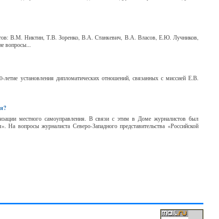
ов: В.М. Никтин, Т.В. Зоренко, В.А. Станкевич, В.А. Власов, Е.Ю. Лучников,
е вопросы...
-летие установления дипломатических отношений, связанных с миссией Е.В.
ия?
изации местного самоуправления. В связи с этим в Доме журналистов был
». На вопросы журналиста Северо-Западного представительства «Российской