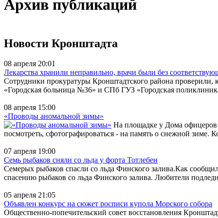
Архив публикаций
Новости Кронштадта
08 апреля 20:01
Лекарства хранили неправильно, врачи были без соответству
Сотрудники прокуратуры Кронштадтского района проверили, ка
«Городская больница №36» и СПб ГУЗ «Городская поликлиник
08 апреля 15:00
«Проводы аномальной зимы»
На площадке у Дома офицеров в
посмотреть, сфотографироваться - на память о снежной зиме. К
07 апреля 19:00
Семь рыбаков сняли со льда у форта Тотлебен
Семерых рыбаков спасли со льда Финского залива.Как сообщил
спасению рыбаков со льда Финского залива. Любители подледно
05 апреля 21:05
Объявлен конкурс на сюжет росписи купола Морского собора
Общественно-попечительский совет восстановления Кронштадтс