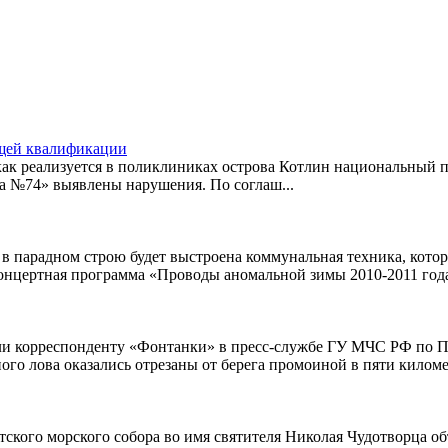
ющей квалификации
к реализуется в поликлиниках острова Котлин национальный пр
а №74» выявлены нарушения. По соглаш...
 парадном строю будет выстроена коммунальная техника, котор
онцертная программа «Проводы аномальной зимы 2010-2011 года» с
и корреспонденту «Фонтанки» в пресс-службе ГУ МЧС РФ по Пет
го лова оказались отрезаны от берега промоиной в пяти километ
кого морского собора во имя святителя Николая Чудотворца об