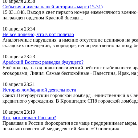
10 апреля 23:38
События и имена нашей истории - март (15-31)
15.03.1848. Выход в свет первого номера ежемесячного военно
награжден орденом Красной Звезды...
10 апреля 23:34
Не всё полезно, что в рот полезло
Аналогичные нарушения, а именно отсутствие ценников на реа
складских помещений, в коридоре, непосредственно на полу,
10 апреля 23:23
Арабский Восток: разведка будущего?
Ещё полгода назад политологический рейтинг стабильности ар
оговорками, Ливия. Самые беспокойные - Палестина, Ирак, на 
10 апреля 23:21
История ломбардной деятельности
Санкт-Петербургский городской ломбард - единственный в Са
кредитного учреждения. В Кронштадте СПб городской ломбард р
10 апреля 23:19
Кто раскачивает Россию?
Правящая в России бюрократия все чаще предпринимает меры, 
печально известный медведевский Закон «О полиции»...