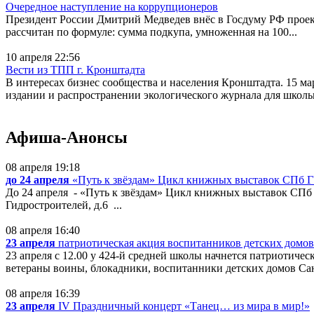
Очередное наступление на коррупционеров
Президент России Дмитрий Медведев внёс в Госдуму РФ проект
рассчитан по формуле: сумма подкупа, умноженная на 100...
10 апреля 22:56
Вести из ТПП г. Кронштадта
В интересах бизнес сообщества и населения Кронштадта. 15 м
издании и распространении экологического журнала для школьн
Афиша-Анонсы
08 апреля 19:18
до 24 апреля
«Путь к звёздам» Цикл книжных выставок СПб 
До 24 апреля - «Путь к звёздам» Цикл книжных выставок СПб ГУ
Гидростроителей, д.6 ...
08 апреля 16:40
23 апреля
патриотическая акция воспитанников детских домо
23 апреля с 12.00 у 424-й средней школы начнется патриотич
ветераны воины, блокадники, воспитанники детских домов Сан
08 апреля 16:39
23 апреля
IV Праздничный концерт «Танец… из мира в мир!»