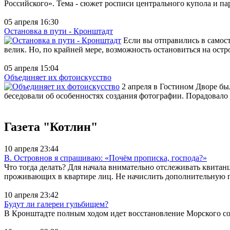
Российского». Тема - сюжет росписи центрального купола и пар
05 апреля 16:30
Остановка в пути - Кронштадт
Если вы отправились в самост
велик. Но, по крайней мере, возможность остановиться на остро
05 апреля 15:04
Объединяет их фотоискусство
2 апреля в Гостином Дворе бы
беседовали об особенностях создания фотографии. Порадовало
Газета "Котлин"
10 апреля 23:44
В. Островнов я спрашиваю: «Почём прописка, господа?»
Что тогда делать? Для начала внимательно отслеживать квитан
проживающих в квартире лиц. Не начислить дополнительную пл
10 апреля 23:42
Будут ли галереи гульбищем?
В Кронштадте полным ходом идет восстановление Морского собо