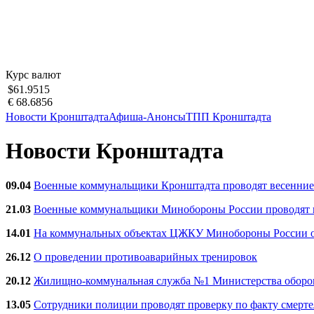
Курс валют
$61.9515
€ 68.6856
Новости Кронштадта
Афиша-Анонсы
ТПП Кронштадта
Новости Кронштадта
09.04
Военные коммунальщики Кронштадта проводят весенние
21.03
Военные коммунальщики Минобороны России проводят ве
14.01
На коммунальных объектах ЦЖКУ Минобороны России об
26.12
О проведении противоаварийных тренировок
20.12
Жилищно-коммунальная служба №1 Министерства обороны
13.05
Сотрудники полиции проводят проверку по факту смерт