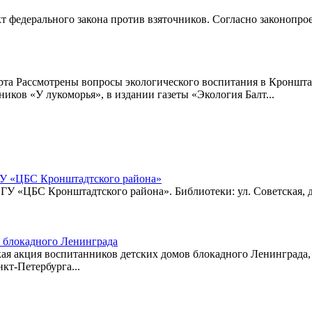
 федерального закона против взяточников. Согласно законопрое
арта Рассмотрены вопросы экологического воспитания в Кроншта
иков «У лукоморья», в издании газеты «Экология Балт...
ГУ «ЦБС Кронштадтского района»
 «ЦБС Кронштадтского района». Библиотеки: ул. Советская, д.49;
в блокадного Ленинграда
еская акция воспитанников детских домов блокадного Ленинград
кт-Петербурга...