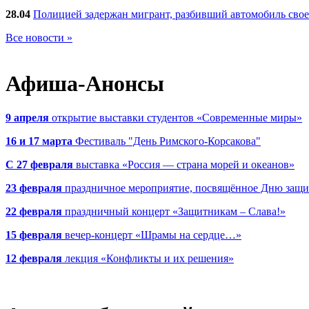
28.04
Полицией задержан мигрант, разбивший автомобиль сво
Все новости »
Афиша-Анонсы
9 апреля
открытие выставки студентов «Современные миры»
16 и 17 марта
Фестиваль "День Римского-Корсакова"
С 27 февраля
выставка «Россия — страна морей и океанов»
23 февраля
праздничное мероприятие, посвящённое Дню защи
22 февраля
праздничный концерт «Защитникам – Слава!»
15 февраля
вечер-концерт «Шрамы на сердце…»
12 февраля
лекция «Конфликты и их решения»