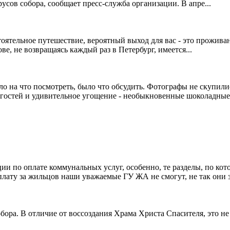
усов собора, сообщает пресс-служба организации. В апре...
оятельное путешествие, вероятный выход для вас - это проживан
ве, не возвращаясь каждый раз в Петербург, имеется...
ло на что посмотреть, было что обсудить. Фотографы не скупил
 гостей и удивительное угощение - необыкновенные шоколадные
ции по оплате коммунальных услуг, особенно, те разделы, по ко
ату за жильцов наши уважаемые ГУ ЖА не смогут, не так они з
ра. В отличие от воссоздания Храма Христа Спасителя, это не 