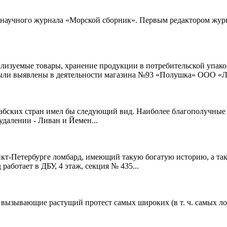
-научного журнала «Морской сборник». Первым редактором журнал
лизуемые товары, хранение продукции в потребительской упаков
 были выявлены в деятельности магазина №93 «Полушка» ООО «Л
абских стран имел бы следующий вид. Наиболее благополучные -
удалении - Ливан и Йемен...
нкт-Петербурге ломбард, имеющий такую богатую историю, а та
аботает в ДБУ, 4 этаж, секция № 435...
вызывающие растущий протест самых широких (в т. ч. самых лоя