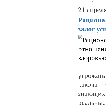
21 апреля
Рационал
залог ус
угрожат
какова 
знающих
реальн