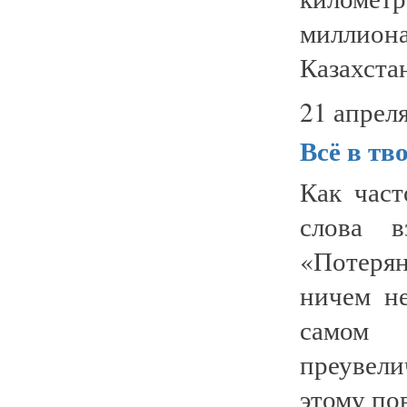
миллиона
Казахстан
21 апреля
Всё в тв
Как час
слова в
«Потерян
ничем не
самом
преувел
этому пов