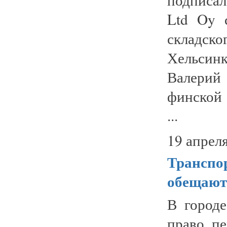
Ltd Oy 
складск
Хельсин
Валерий
финской 
...
19 апреля
Транспо
обещают 
В город
право п