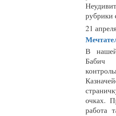
Неудивит
рубрики 
21 апреля
Мечтат
В нашей
Бабич 
контроль
Казначей
странич
очках. 
работа 