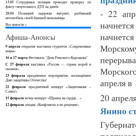
13.05
Сотрудники полиции проводят проверку по
факту смертельного ДТП на дамбе
- 22 ап
28.04
Полицией задержан мигрант, разбивший
автомобиль своей бывшей начальницы
начнется
Все новости »
начнется
Афиша-Анонсы
Морском
9 апреля
открытие выставки студентов «Современные
миры»
переры
16 и 17 марта
Фестиваль "День Римского-Корсакова"
С 27 февраля
выставка «Россия — страна морей и
Морского
океанов»
23 февраля
праздничное мероприятие, посвящённое
апреля в 
Дню защитника Отечества!
22 февраля
праздничный концерт «Защитникам –
Слава!»
20 апреля
15 февраля
вечер-концерт «Шрамы на сердце…»
12 февраля
лекция «Конфликты и их решения»
Янино с
Губерна
подписал