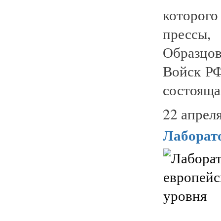
которог
прессы,
Образцо
Войск РФ
состоящая
22 апреля
Лаборат