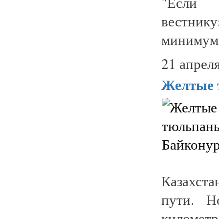
"Если 
вестнику
минимум н
21 апреля
Желтые 
Казахста
пути. Н
киломе