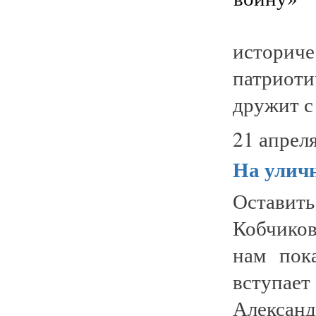
истори
патриот
дружит с 
21 апреля
На уличн
Оставит
Кобчико
нам пок
вступае
Александ