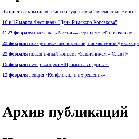
9 апреля
открытие выставки студентов «Современные миры»
16 и 17 марта
Фестиваль "День Римского-Корсакова"
С 27 февраля
выставка «Россия — страна морей и океанов»
23 февраля
праздничное мероприятие, посвящённое Дню защи
22 февраля
праздничный концерт «Защитникам – Слава!»
15 февраля
вечер-концерт «Шрамы на сердце…»
12 февраля
лекция «Конфликты и их решения»
Архив публикаций