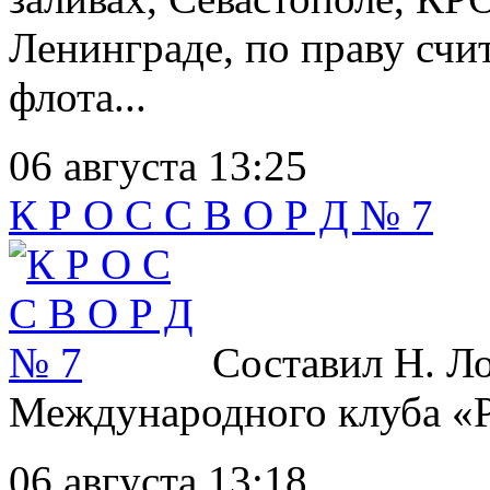
Ленинграде, по праву сч
флота...
06 августа 13:25
К Р О С С В О Р Д № 7
Составил Н. Ло
Международного клуба «Р
06 августа 13:18